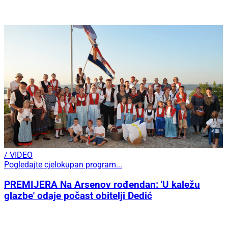
/ VIDEO
Pogledajte cjelokupan program...
PREMIJERA Na Arsenov rođendan: 'U kaležu
glazbe' odaje počast obitelji Dedić