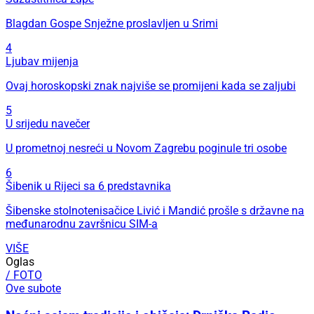
Blagdan Gospe Snježne proslavljen u Srimi
4
Ljubav mijenja
Ovaj horoskopski znak najviše se promijeni kada se zaljubi
5
U srijedu navečer
U prometnoj nesreći u Novom Zagrebu poginule tri osobe
6
Šibenik u Rijeci sa 6 predstavnika
Šibenske stolnotenisačice Livić i Mandić prošle s državne na
međunarodnu završnicu SIM-a
VIŠE
Oglas
/ FOTO
Ove subote