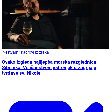
'Nestvarni' kadrovi iz zraka
Ovako izgleda najljepša morska razglednica
Šibenika: Veličanstveni jedrenjak u zagrljaju
tvrđave sv. Nikole