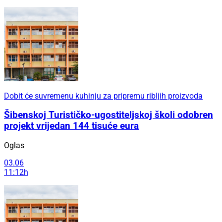
Dobit će suvremenu kuhinju za pripremu ribljih proizvoda
Šibenskoj Turističko-ugostiteljskoj školi odobren
projekt vrijedan 144 tisuće eura
Oglas
03.06
11:12h