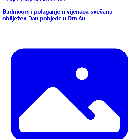
Budnicom i polaganjem vijenaca svečano
obilježen Dan pobjede u Drnišu