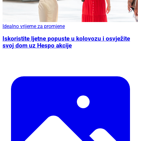
Idealno vrijeme za promjene
Iskoristite ljetne popuste u kolovozu i osvježite
svoj dom uz Hespo akcije