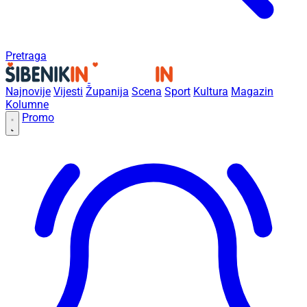
Pretraga
Najnovije
Vijesti
Županija
Scena
Sport
Kultura
Magazin
Kolumne
Promo