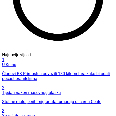
Najnovije vijesti
1
U Kninu
Članovi BK Primošten odvozili 180 kilometara kako bi odali
počast braniteljima
2
Tjedan nakon masovnog ulaska
Stotine maloljetnih migranata tumaraju ulicama Ceute
3
Suzaštitnica župe