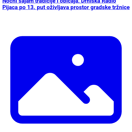
Noćni sajam tradicije i običaja: Drniška Radio
Pijaca po 13. put oživljava prostor gradske tržnice