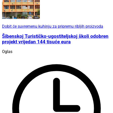
Dobit će suvremenu kuhinju za pripremu ribljih proizvoda
Šibenskoj Turističko-ugostiteljskoj školi odobren
projekt vrijedan 144 tisuće eura
Oglas