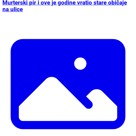
Murterski pir i ove je godine vratio stare običaje
na ulice