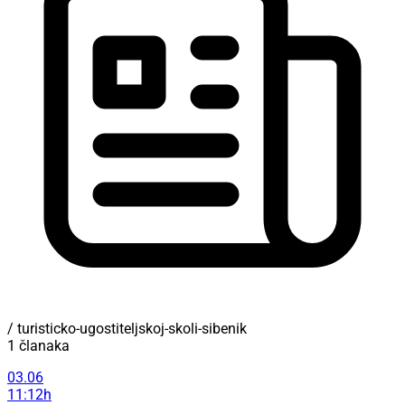
/ turisticko-ugostiteljskoj-skoli-sibenik
1 članaka
03.06
11:12h