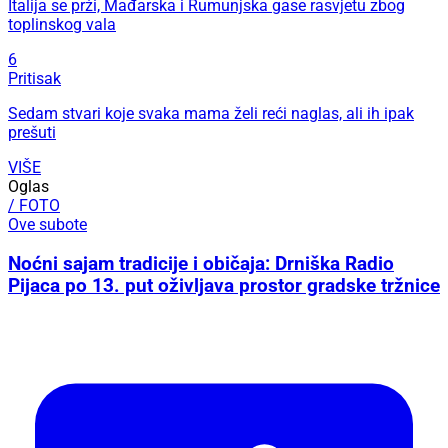
Italija se prži, Mađarska i Rumunjska gase rasvjetu zbog
toplinskog vala
6
Pritisak
Sedam stvari koje svaka mama želi reći naglas, ali ih ipak
prešuti
VIŠE
Oglas
/ FOTO
Ove subote
Noćni sajam tradicije i običaja: Drniška Radio
Pijaca po 13. put oživljava prostor gradske tržnice