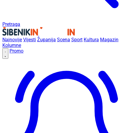
Pretraga
Najnovije
Vijesti
Županija
Scena
Sport
Kultura
Magazin
Kolumne
Promo