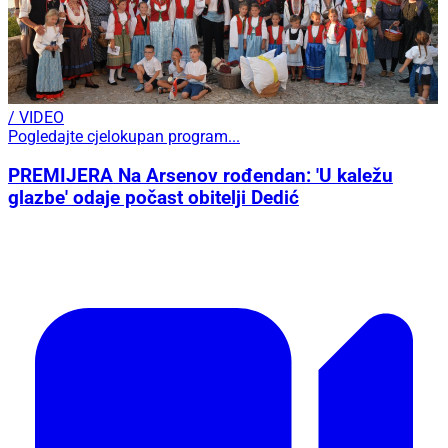
/ VIDEO
Pogledajte cjelokupan program...
PREMIJERA Na Arsenov rođendan: 'U kaležu
glazbe' odaje počast obitelji Dedić