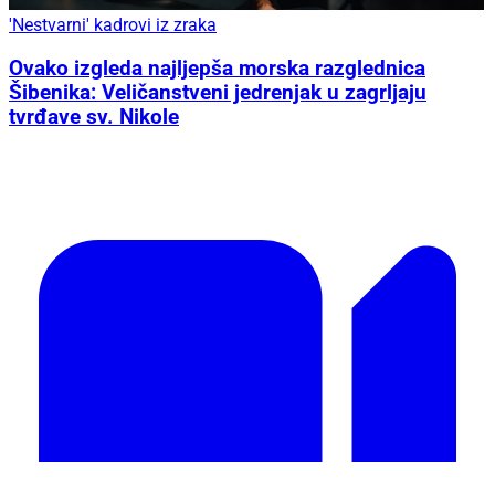
'Nestvarni' kadrovi iz zraka
Ovako izgleda najljepša morska razglednica
Šibenika: Veličanstveni jedrenjak u zagrljaju
tvrđave sv. Nikole