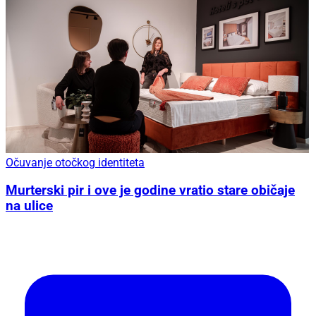
Očuvanje otočkog identiteta
Murterski pir i ove je godine vratio stare običaje
na ulice