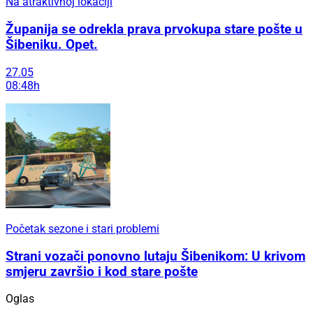
Na atraktivnoj lokaciji
Županija se odrekla prava prvokupa stare pošte u
Šibeniku. Opet.
27.05
08:48h
Početak sezone i stari problemi
Strani vozači ponovno lutaju Šibenikom: U krivom
smjeru završio i kod stare pošte
Oglas