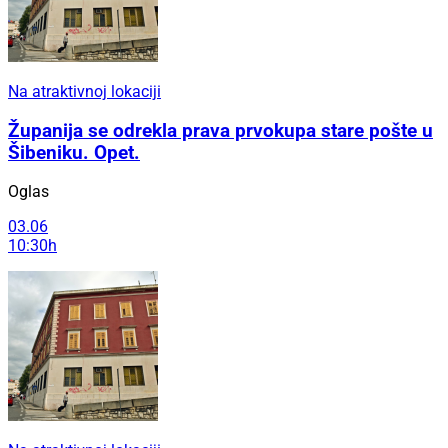
Na atraktivnoj lokaciji
Županija se odrekla prava prvokupa stare pošte u
Šibeniku. Opet.
Oglas
03.06
10:30h