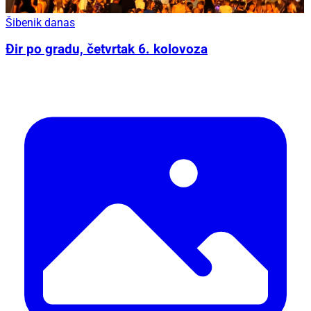
Šibenik danas
Đir po gradu, četvrtak 6. kolovoza