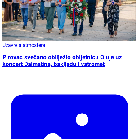
Uzavrela atmosfera
Pirovac svečano obilježio obljetnicu Oluje uz
koncert Dalmatina, bakljadu i vatromet