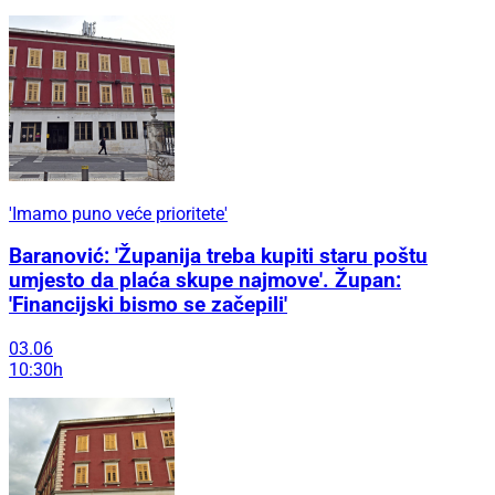
'Imamo puno veće prioritete'
Baranović: 'Županija treba kupiti staru poštu
umjesto da plaća skupe najmove'. Župan:
'Financijski bismo se začepili'
03.06
10:30h