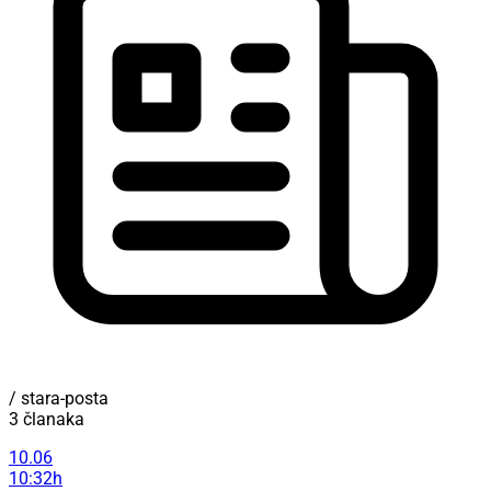
/ stara-posta
3 članaka
10.06
10:32h