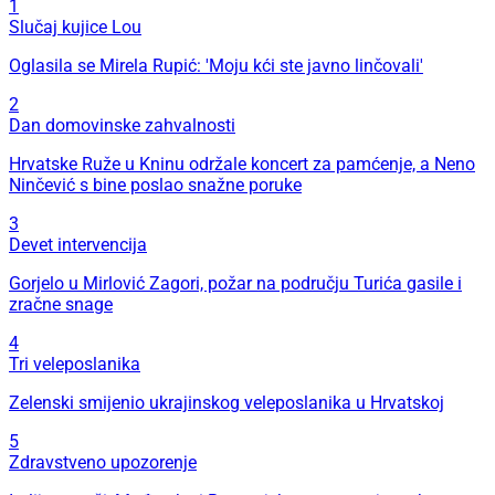
1
Slučaj kujice Lou
Oglasila se Mirela Rupić: 'Moju kći ste javno linčovali'
2
Dan domovinske zahvalnosti
Hrvatske Ruže u Kninu održale koncert za pamćenje, a Neno
Ninčević s bine poslao snažne poruke
3
Devet intervencija
Gorjelo u Mirlović Zagori, požar na području Turića gasile i
zračne snage
4
Tri veleposlanika
Zelenski smijenio ukrajinskog veleposlanika u Hrvatskoj
5
Zdravstveno upozorenje