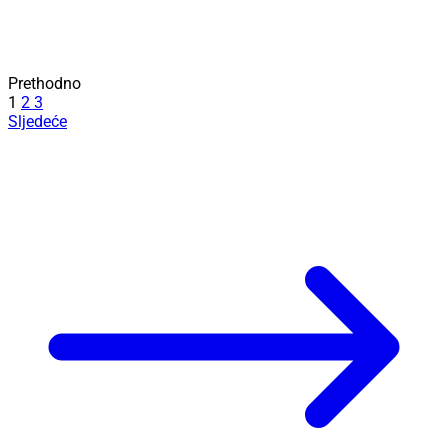
Prethodno
1
2
3
Sljedeće