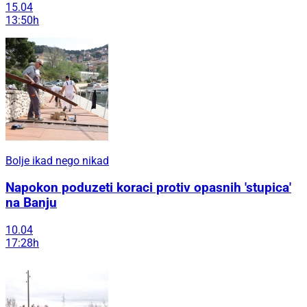
15.04
13:50h
Bolje ikad nego nikad
Napokon poduzeti koraci protiv opasnih 'stupica'
na Banju
10.04
17:28h