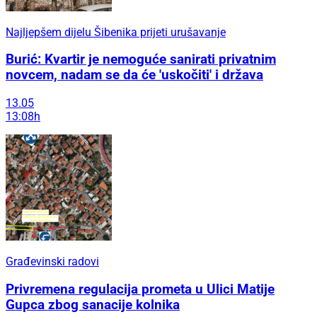
Najljepšem dijelu Šibenika prijeti urušavanje
Burić: Kvartir je nemoguće sanirati privatnim
novcem, nadam se da će 'uskočiti' i država
13.05
13:08h
Građevinski radovi
Privremena regulacija prometa u Ulici Matije
Gupca zbog sanacije kolnika