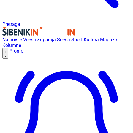
Pretraga
Najnovije
Vijesti
Županija
Scena
Sport
Kultura
Magazin
Kolumne
Promo