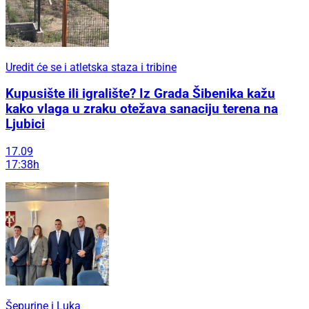
Uredit će se i atletska staza i tribine
Kupusište ili igralište? Iz Grada Šibenika kažu
kako vlaga u zraku otežava sanaciju terena na
Ljubici
17.09
17:38h
Šepurine i Luka