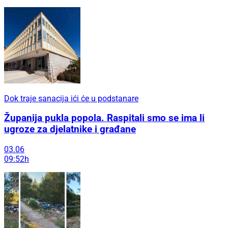
Dok traje sanacija ići će u podstanare
Županija pukla popola. Raspitali smo se ima li
ugroze za djelatnike i građane
03.06
09:52h