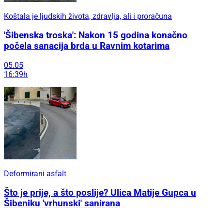
Koštala je ljudskih života, zdravlja, ali i proračuna
'Šibenska troska': Nakon 15 godina konačno
počela sanacija brda u Ravnim kotarima
05.05
16:39h
Deformirani asfalt
Što je prije, a što poslije? Ulica Matije Gupca u
Šibeniku 'vrhunski' sanirana