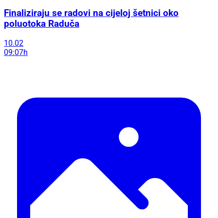
Finaliziraju se radovi na cijeloj šetnici oko
poluotoka Raduča
10.02
09:07h