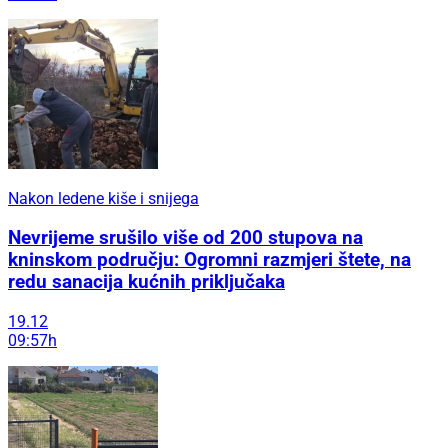
Nakon ledene kiše i snijega
Nevrijeme srušilo više od 200 stupova na
kninskom području: Ogromni razmjeri štete, na
redu sanacija kućnih priključaka
19.12
09:57h