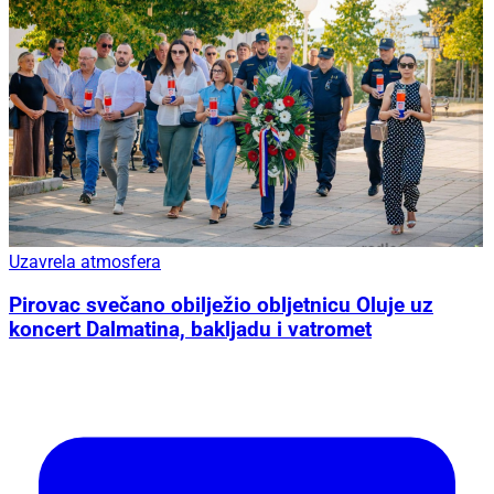
Uzavrela atmosfera
Pirovac svečano obilježio obljetnicu Oluje uz
koncert Dalmatina, bakljadu i vatromet