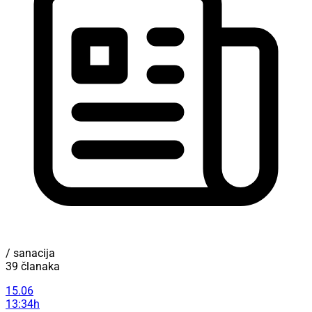
/ sanacija
39 članaka
15.06
13:34h