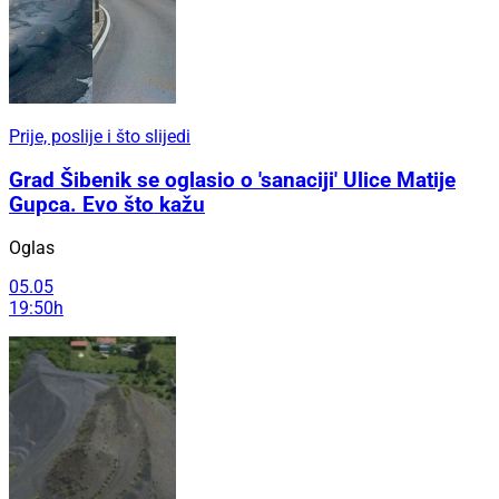
Prije, poslije i što slijedi
Grad Šibenik se oglasio o 'sanaciji' Ulice Matije
Gupca. Evo što kažu
Oglas
05.05
19:50h