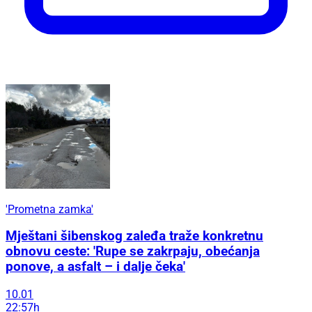
'Prometna zamka'
Mještani šibenskog zaleđa traže konkretnu
obnovu ceste: 'Rupe se zakrpaju, obećanja
ponove, a asfalt – i dalje čeka'
10.01
22:57h