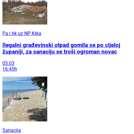
Pa i tik uz NP Krka
Ilegalni građevinski otpad gomila se po cijeloj
županiji, za sanaciju se troši ogroman novac
05.03
16:45h
Sanacija