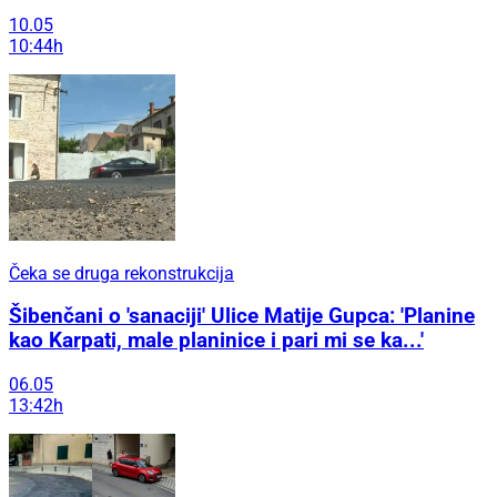
10.05
10:44h
Čeka se druga rekonstrukcija
Šibenčani o 'sanaciji' Ulice Matije Gupca: 'Planine
kao Karpati, male planinice i pari mi se ka...'
06.05
13:42h