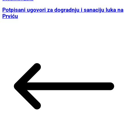
Potpisani ugovori za dogradnju i sanaciju luka na
Prviću