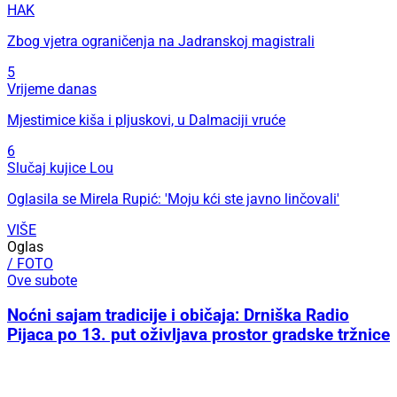
HAK
Zbog vjetra ograničenja na Jadranskoj magistrali
5
Vrijeme danas
Mjestimice kiša i pljuskovi, u Dalmaciji vruće
6
Slučaj kujice Lou
Oglasila se Mirela Rupić: 'Moju kći ste javno linčovali'
VIŠE
Oglas
/ FOTO
Ove subote
Noćni sajam tradicije i običaja: Drniška Radio
Pijaca po 13. put oživljava prostor gradske tržnice