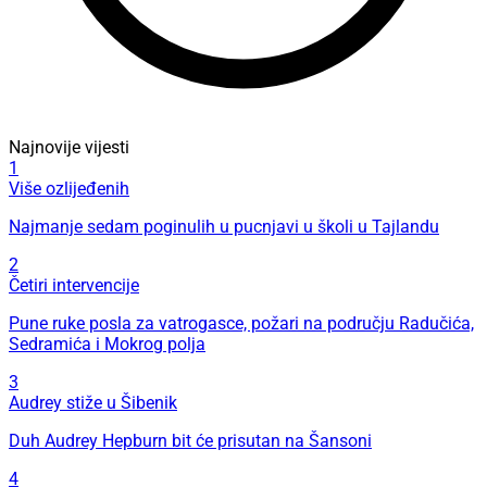
Najnovije vijesti
1
Više ozlijeđenih
Najmanje sedam poginulih u pucnjavi u školi u Tajlandu
2
Četiri intervencije
Pune ruke posla za vatrogasce, požari na području Radučića,
Sedramića i Mokrog polja
3
Audrey stiže u Šibenik
Duh Audrey Hepburn bit će prisutan na Šansoni
4