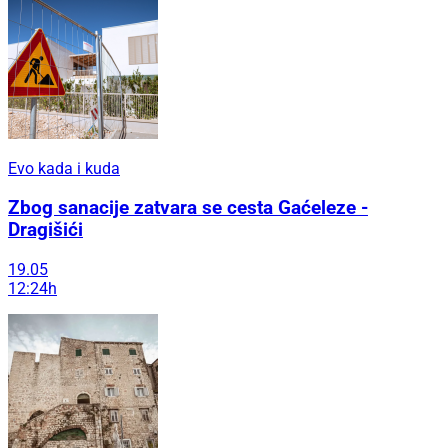
Evo kada i kuda
Zbog sanacije zatvara se cesta Gaćeleze -
Dragišići
19.05
12:24h