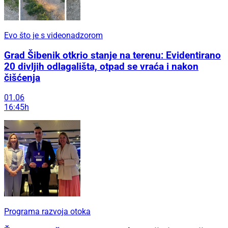
Evo što je s videonadzorom
Grad Šibenik otkrio stanje na terenu: Evidentirano
20 divljih odlagališta, otpad se vraća i nakon
čišćenja
01.06
16:45h
Programa razvoja otoka