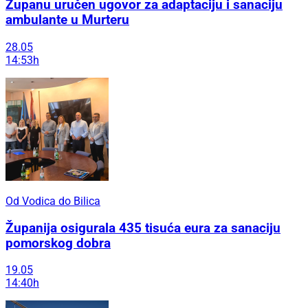
Županu uručen ugovor za adaptaciju i sanaciju
ambulante u Murteru
28.05
14:53h
Od Vodica do Bilica
Županija osigurala 435 tisuća eura za sanaciju
pomorskog dobra
19.05
14:40h