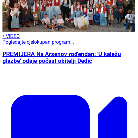
/ VIDEO
Pogledajte cjelokupan program...
PREMIJERA Na Arsenov rođendan: 'U kaležu
glazbe' odaje počast obitelji Dedić