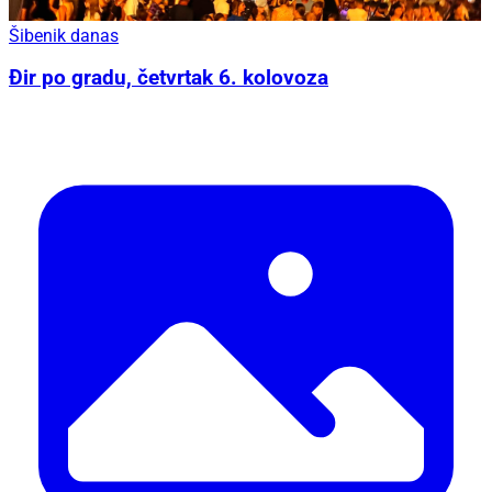
Šibenik danas
Đir po gradu, četvrtak 6. kolovoza