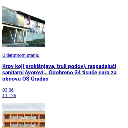
U derutnom stanju
Krov koji prokišnjava, truli podovi, raspadajući
sanitarni čvorovi… Odobreno 34 tisuće eura za
obnovu OŠ Gradac
03.06
11:12h