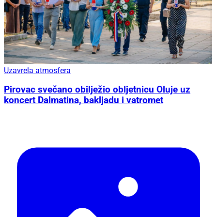
Uzavrela atmosfera
Pirovac svečano obilježio obljetnicu Oluje uz
koncert Dalmatina, bakljadu i vatromet