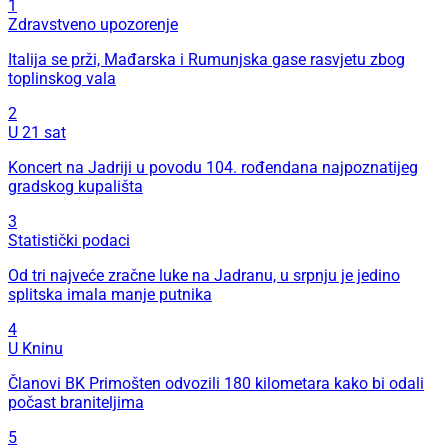
1
Zdravstveno upozorenje
Italija se prži, Mađarska i Rumunjska gase rasvjetu zbog
toplinskog vala
2
U 21 sat
Koncert na Jadriji u povodu 104. rođendana najpoznatijeg
gradskog kupališta
3
Statistički podaci
Od tri najveće zračne luke na Jadranu, u srpnju je jedino
splitska imala manje putnika
4
U Kninu
Članovi BK Primošten odvozili 180 kilometara kako bi odali
počast braniteljima
5