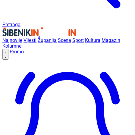
Pretraga
Najnovije
Vijesti
Županija
Scena
Sport
Kultura
Magazin
Kolumne
Promo