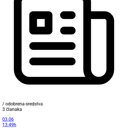
/ odobrena-sredstva
3 članaka
03.06
13:49h