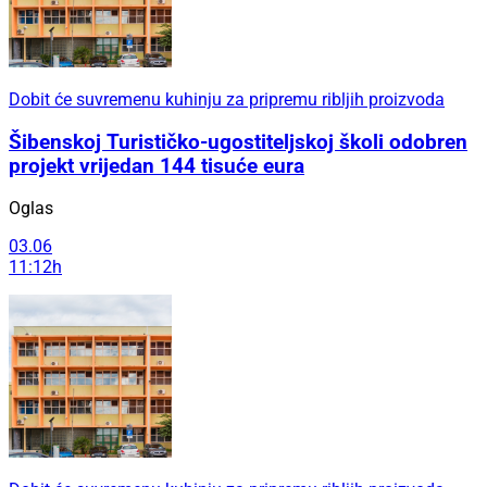
Dobit će suvremenu kuhinju za pripremu ribljih proizvoda
Šibenskoj Turističko-ugostiteljskoj školi odobren
projekt vrijedan 144 tisuće eura
Oglas
03.06
11:12h