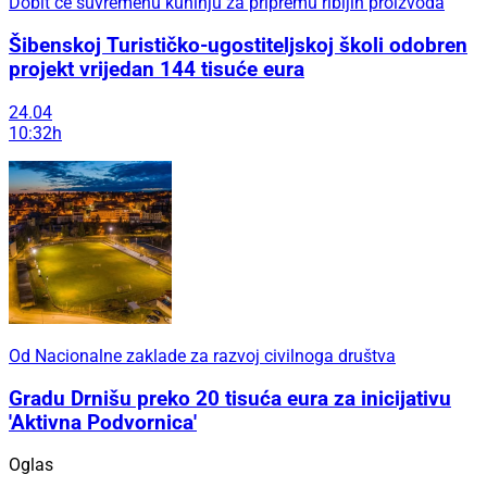
Dobit će suvremenu kuhinju za pripremu ribljih proizvoda
Šibenskoj Turističko-ugostiteljskoj školi odobren
projekt vrijedan 144 tisuće eura
24.04
10:32h
Od Nacionalne zaklade za razvoj civilnoga društva
Gradu Drnišu preko 20 tisuća eura za inicijativu
'Aktivna Podvornica'
Oglas