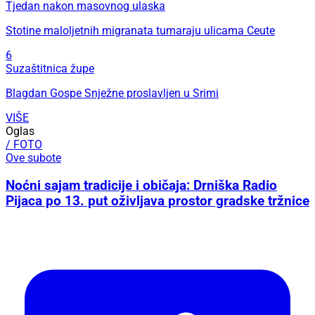
Tjedan nakon masovnog ulaska
Stotine maloljetnih migranata tumaraju ulicama Ceute
6
Suzaštitnica župe
Blagdan Gospe Snježne proslavljen u Srimi
VIŠE
Oglas
/ FOTO
Ove subote
Noćni sajam tradicije i običaja: Drniška Radio
Pijaca po 13. put oživljava prostor gradske tržnice