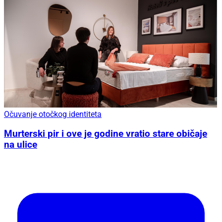
Očuvanje otočkog identiteta
Murterski pir i ove je godine vratio stare običaje
na ulice