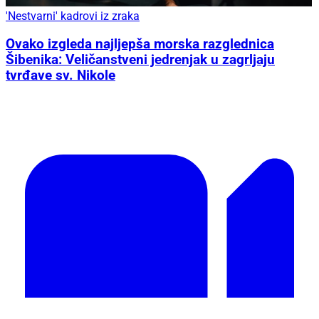
'Nestvarni' kadrovi iz zraka
Ovako izgleda najljepša morska razglednica
Šibenika: Veličanstveni jedrenjak u zagrljaju
tvrđave sv. Nikole