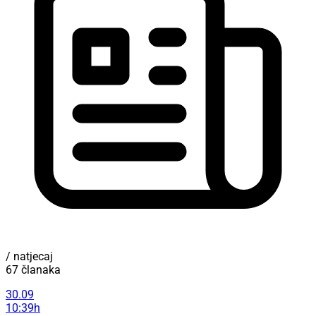
/ natjecaj
67 članaka
30.09
10:39h