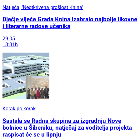
Natječaj 'Neotkrivena prošlost Knina'
Dječje vijeće Grada Knina izabralo najbolje likovne
i literarne radove učenika
29.05
13:31h
Korak po korak
Sastala se Radna skupina za izgradnju Nove
bolnice u Šibeniku, natječaj za voditelja projekta
raspisat će se u lipnju