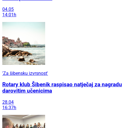
04.05
14:01h
'Za šibensku izvrsnost'
Rotary klub Šibenik raspisao natječaj za nagradu
darovitim učenicima
28.04
16:37h