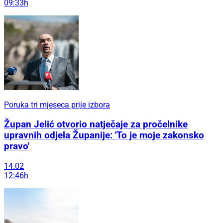
09:33h
Poruka tri mjeseca prije izbora
Župan Jelić otvorio natječaje za pročelnike
upravnih odjela Županije: 'To je moje zakonsko
pravo'
14.02
12:46h