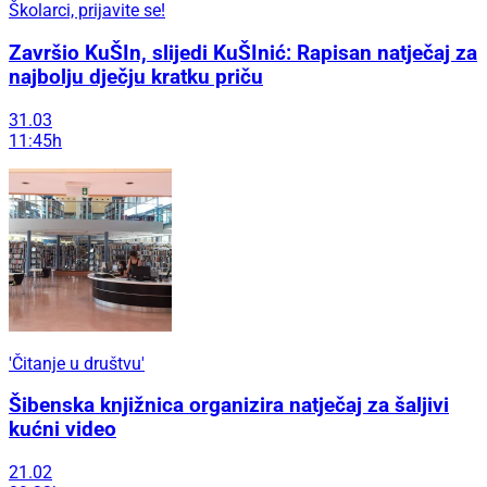
Školarci, prijavite se!
Završio KuŠIn, slijedi KuŠInić: Rapisan natječaj za
najbolju dječju kratku priču
31.03
11:45h
'Čitanje u društvu'
Šibenska knjižnica organizira natječaj za šaljivi
kućni video
21.02