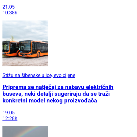
21.05
10:38h
Stižu na šibenske ulice, evo cijene
Priprema se natječaj za nabavu električnih
buseva, neki detalji sugeriraju da se traži
konkretni model nekog proizvođača
19.05
12:28h