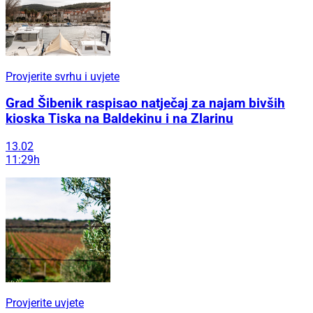
Provjerite svrhu i uvjete
Grad Šibenik raspisao natječaj za najam bivših
kioska Tiska na Baldekinu i na Zlarinu
13.02
11:29h
Provjerite uvjete