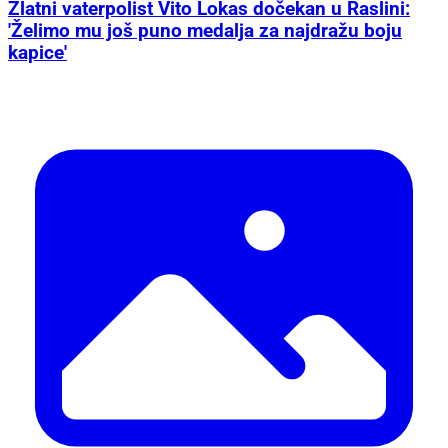
Zlatni vaterpolist Vito Lokas dočekan u Raslini:
'Želimo mu još puno medalja za najdražu boju
kapice'