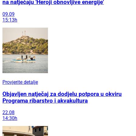
na natječaju 'Heroji obnovljive energije'
09.09
15:13h
Provjerite detalje
Objavljen natječaj za dodjelu potpora u okviru
Programa ribarstvo i akvakultura
22.08
14:30h