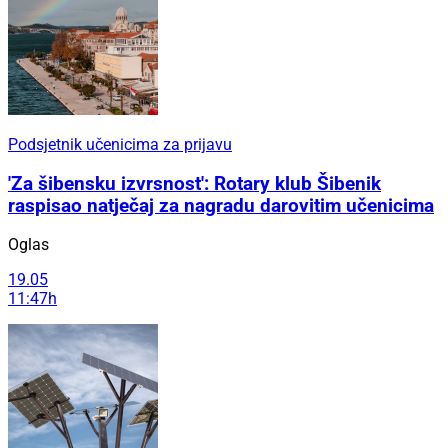
Podsjetnik učenicima za prijavu
'Za šibensku izvrsnost': Rotary klub Šibenik
raspisao natječaj za nagradu darovitim učenicima
Oglas
19.05
11:47h