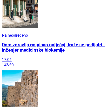
Na neodređeno
Dom zdravlja raspisao natječaj, traže se pedijatri i
inženjer medicinske biokemije
17.06
12:04h