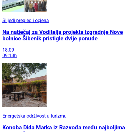
Slijedi pregled i ocjena
Na natječaj za Voditelja projekta izgradnje Nove
bolnice Šibenik pristigle dvije ponude
18.09
09:13h
Energetska održivost u turizmu
Konoba Dida Marka iz Razvođa među najboljima