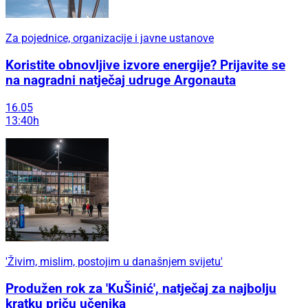
Za pojednice, organizacije i javne ustanove
Koristite obnovljive izvore energije? Prijavite se
na nagradni natječaj udruge Argonauta
16.05
13:40h
'Živim, mislim, postojim u današnjem svijetu'
Produžen rok za 'KuŠinić', natječaj za najbolju
kratku priču učenika