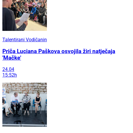
Talentirani Vodičanin
Priča Luciana Paškova osvojila žiri natječaja
'Mačke'
24.04
15:52h