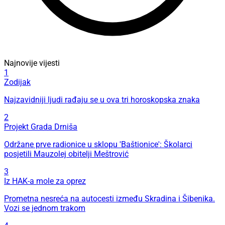
Najnovije vijesti
1
Zodijak
Najzavidniji ljudi rađaju se u ova tri horoskopska znaka
2
Projekt Grada Drniša
Održane prve radionice u sklopu 'Baštionice': Školarci
posjetili Mauzolej obitelji Meštrović
3
Iz HAK-a mole za oprez
Prometna nesreća na autocesti između Skradina i Šibenika.
Vozi se jednom trakom