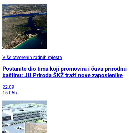
Više otvorenih radnih mjesta
Postanite dio tima koji promovira i čuva prirodnu
baštinu: JU Priroda ŠKŽ traži nove zaposlenike
22.09
15:06h