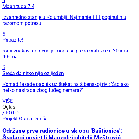
4
Magnituda 7.4
Izvanredno stanje u Kolumbiji: Najmanje 111 poginulih u
razornom potresu
5
Pripazite!
Rani znakovi demencije mogu se prepoznati već u 30-ima i
40-ima
6
Sreća da nitko nije ozlijeđen
Komad fasade pao tik uz štekat na šibenskoj rivi: 'Što ako
netko nastrada zbog tuđeg nemara?'
VIŠE
Oglas
/ FOTO
Projekt Grada Drniša
Održane prve radionice u sklopu 'Baštionice':
Školarci posjetili Mauzolej obitelji Meštrović