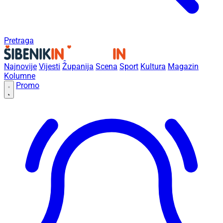
Pretraga
Najnovije
Vijesti
Županija
Scena
Sport
Kultura
Magazin
Kolumne
Promo