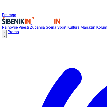
Pretraga
Najnovije
Vijesti
Županija
Scena
Sport
Kultura
Magazin
Kolum
Promo