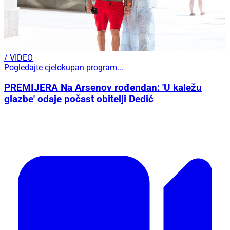
/ VIDEO
Pogledajte cjelokupan program...
PREMIJERA Na Arsenov rođendan: 'U kaležu
glazbe' odaje počast obitelji Dedić