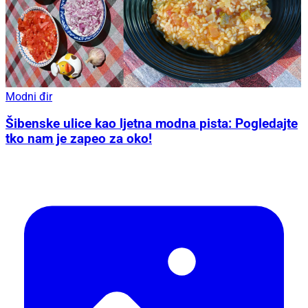
Modni đir
Šibenske ulice kao ljetna modna pista: Pogledajte
tko nam je zapeo za oko!