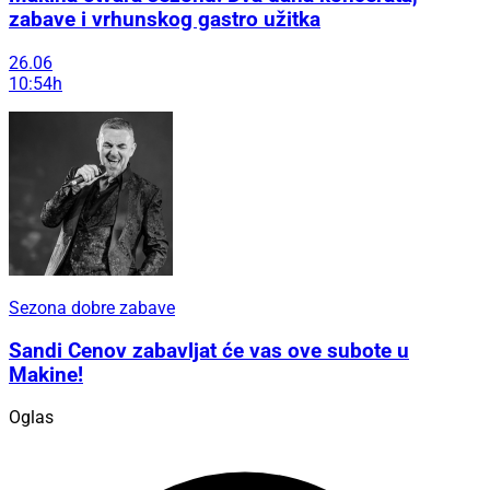
zabave i vrhunskog gastro užitka
26.06
10:54h
Sezona dobre zabave
Sandi Cenov zabavljat će vas ove subote u
Makine!
Oglas