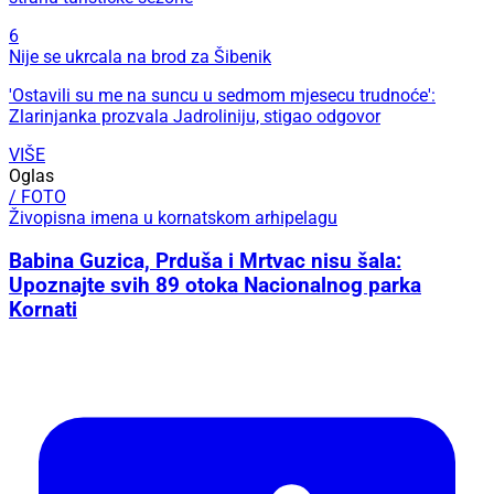
6
Nije se ukrcala na brod za Šibenik
'Ostavili su me na suncu u sedmom mjesecu trudnoće':
Zlarinjanka prozvala Jadroliniju, stigao odgovor
VIŠE
Oglas
/ FOTO
Živopisna imena u kornatskom arhipelagu
Babina Guzica, Prduša i Mrtvac nisu šala:
Upoznajte svih 89 otoka Nacionalnog parka
Kornati