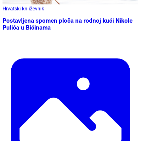
Hrvatski književnik
Postavljena spomen ploča na rodnoj kući Nikole
Pulića u Bićinama