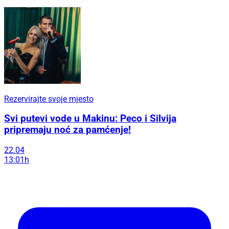
Rezervirajte svoje mjesto
Svi putevi vode u Makinu: Peco i Silvija
pripremaju noć za pamćenje!
22.04
13:01h