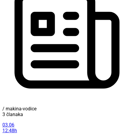
/ makina-vodice
3 članaka
03.06
12:48h