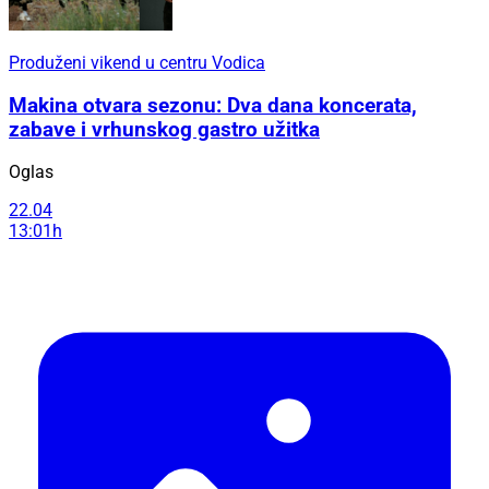
Produženi vikend u centru Vodica
Makina otvara sezonu: Dva dana koncerata,
zabave i vrhunskog gastro užitka
Oglas
22.04
13:01h