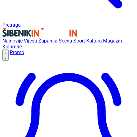
Pretraga
Najnovije
Vijesti
Županija
Scena
Sport
Kultura
Magazin
Kolumne
Promo