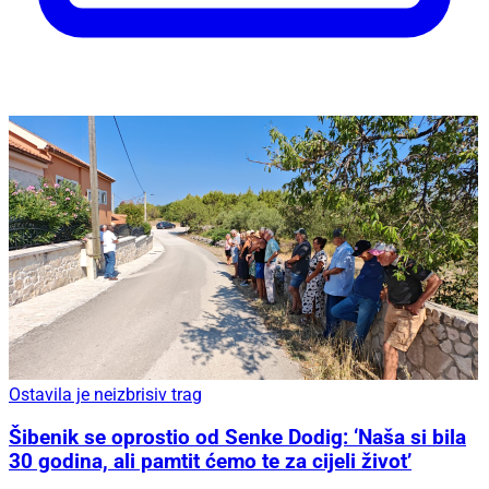
Ostavila je neizbrisiv trag
Šibenik se oprostio od Senke Dodig: ‘Naša si bila
30 godina, ali pamtit ćemo te za cijeli život’