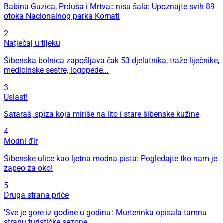
Babina Guzica, Prduša i Mrtvac nisu šala: Upoznajte svih 89
otoka Nacionalnog parka Kornati
2
Natječaj u tijeku
Šibenska bolnica zapošljava čak 53 djelatnika, traže liječnike,
medicinske sestre, logopede...
3
Uslast!
Sataraš, spiza koja miriše na lito i stare šibenske kužine
4
Modni đir
Šibenske ulice kao ljetna modna pista: Pogledajte tko nam je
zapeo za oko!
5
Druga strana priče
'Sve je gore iz godine u godinu': Murterinka opisala tamnu
stranu turističke sezone