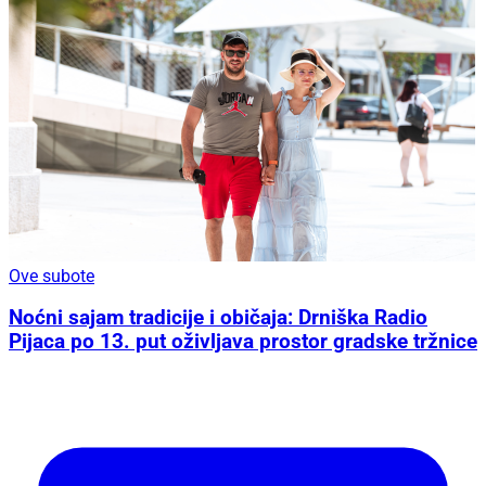
Ove subote
Noćni sajam tradicije i običaja: Drniška Radio
Pijaca po 13. put oživljava prostor gradske tržnice