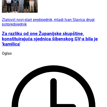
Zlatović novi-stari predsjednik, mladi Ivan Slavica drugi
potpredsjednik
Za razliku od one Županijske skupštine,
konstituirajuća sjednica šibenskog GV-a bila je
'kamilica'
Oglas