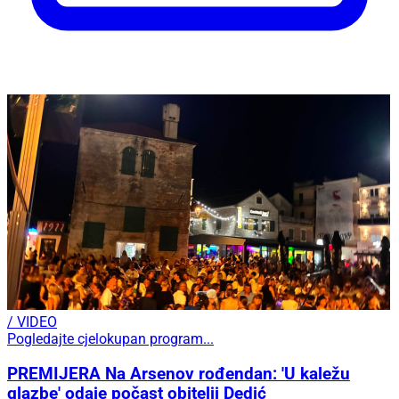
/ VIDEO
Pogledajte cjelokupan program...
PREMIJERA Na Arsenov rođendan: 'U kaležu
glazbe' odaje počast obitelji Dedić