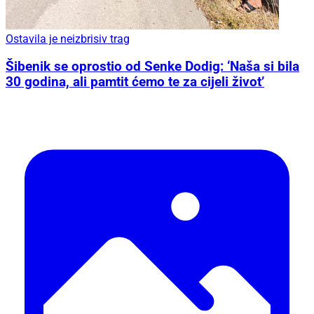
Ostavila je neizbrisiv trag
Šibenik se oprostio od Senke Dodig: ‘Naša si bila
30 godina, ali pamtit ćemo te za cijeli život’