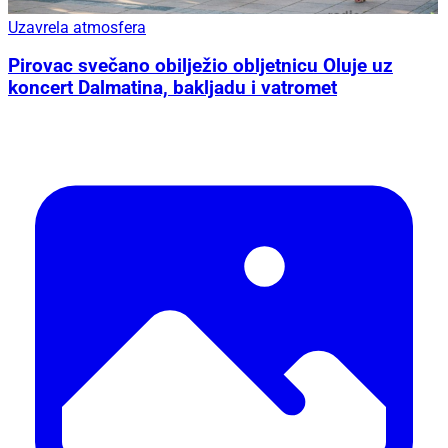
Uzavrela atmosfera
Pirovac svečano obilježio obljetnicu Oluje uz
koncert Dalmatina, bakljadu i vatromet