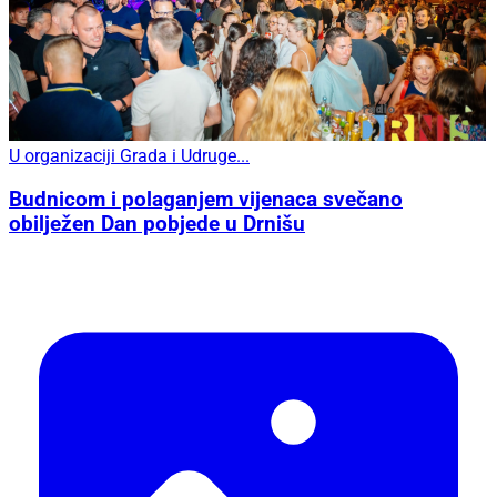
U organizaciji Grada i Udruge...
Budnicom i polaganjem vijenaca svečano
obilježen Dan pobjede u Drnišu