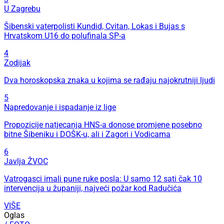
U Zagrebu
Šibenski vaterpolisti Kundid, Cvitan, Lokas i Bujas s
Hrvatskom U16 do polufinala SP-a
4
Zodijak
Dva horoskopska znaka u kojima se rađaju najokrutniji ljudi
5
Napredovanje i ispadanje iz lige
Propozicije natjecanja HNS-a donose promjene posebno
bitne Šibeniku i DOŠK-u, ali i Zagori i Vodicama
6
Javlja ŽVOC
Vatrogasci imali pune ruke posla: U samo 12 sati čak 10
intervencija u županiji, najveći požar kod Radučića
VIŠE
Oglas