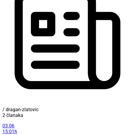
/ dragan-zlatovic
2 članaka
03.06
15:01h