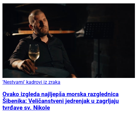
'Nestvarni' kadrovi iz zraka
Ovako izgleda najljepša morska razglednica
Šibenika: Veličanstveni jedrenjak u zagrljaju
tvrđave sv. Nikole