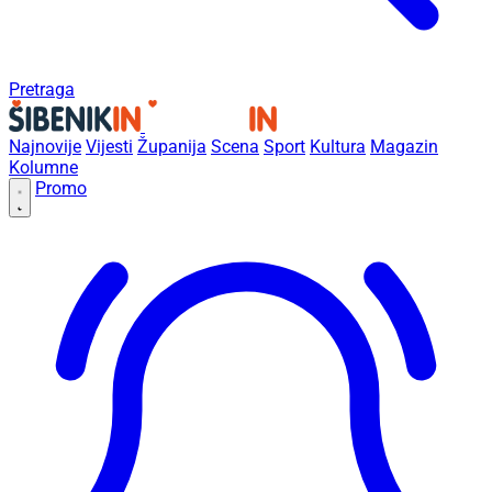
Pretraga
Najnovije
Vijesti
Županija
Scena
Sport
Kultura
Magazin
Kolumne
Promo