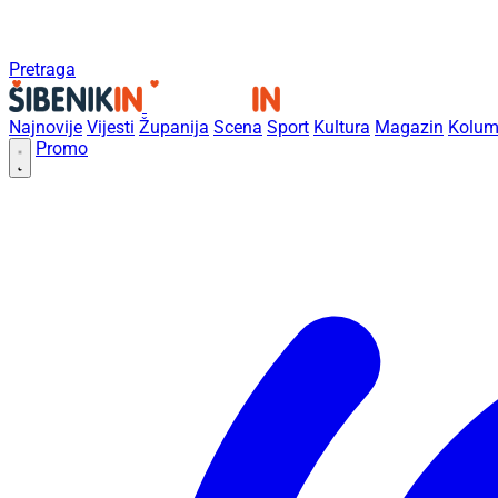
Pretraga
Najnovije
Vijesti
Županija
Scena
Sport
Kultura
Magazin
Kolum
Promo