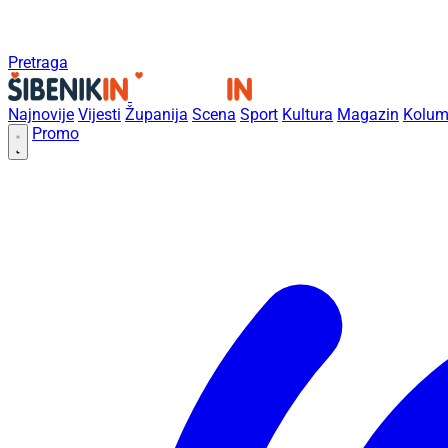
Pretraga
Najnovije
Vijesti
Županija
Scena
Sport
Kultura
Magazin
Kolum
Promo