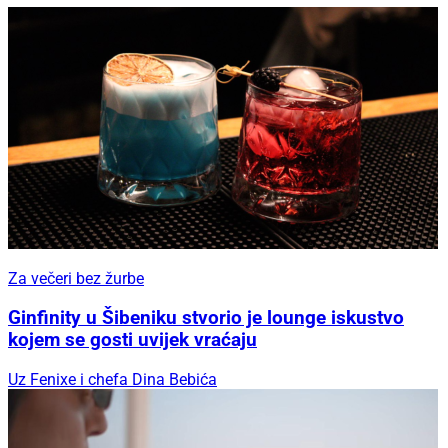
Za večeri bez žurbe
Ginfinity u Šibeniku stvorio je lounge iskustvo
kojem se gosti uvijek vraćaju
Uz Fenixe i chefa Dina Bebića