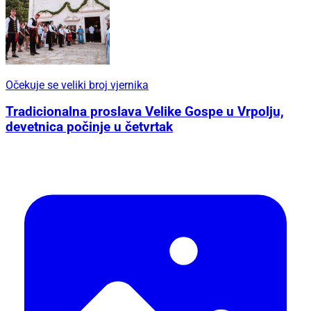
Očekuje se veliki broj vjernika
Tradicionalna proslava Velike Gospe u Vrpolju,
devetnica počinje u četvrtak