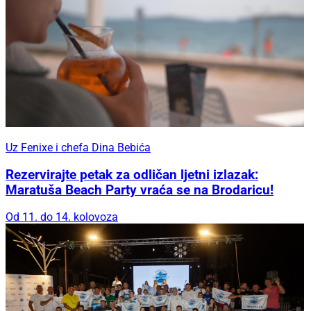
Uz Fenixe i chefa Dina Bebića
Rezervirajte petak za odličan ljetni izlazak:
Maratuša Beach Party vraća se na Brodaricu!
Od 11. do 14. kolovoza