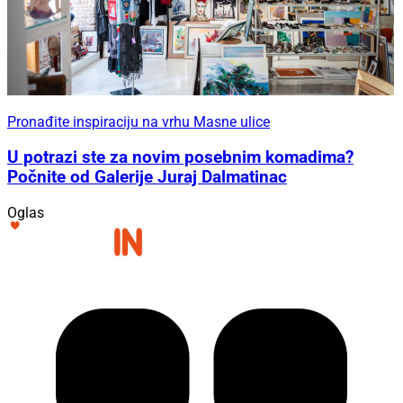
Pronađite inspiraciju na vrhu Masne ulice
U potrazi ste za novim posebnim komadima?
Počnite od Galerije Juraj Dalmatinac
Oglas