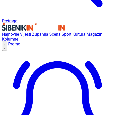
Pretraga
Najnovije
Vijesti
Županija
Scena
Sport
Kultura
Magazin
Kolumne
Promo