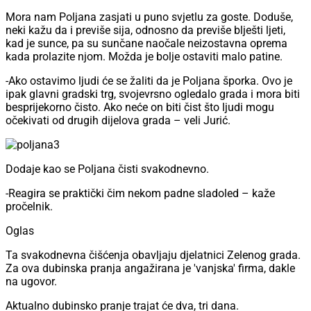
Mora nam Poljana zasjati u puno svjetlu za goste. Doduše,
neki kažu da i previše sija, odnosno da previše blješti ljeti,
kad je sunce, pa su sunčane naočale neizostavna oprema
kada prolazite njom. Možda je bolje ostaviti malo patine.
-Ako ostavimo ljudi će se žaliti da je Poljana šporka. Ovo je
ipak glavni gradski trg, svojevrsno ogledalo grada i mora biti
besprijekorno čisto. Ako neće on biti čist što ljudi mogu
očekivati od drugih dijelova grada – veli Jurić.
Dodaje kao se Poljana čisti svakodnevno.
-Reagira se praktički čim nekom padne sladoled – kaže
pročelnik.
Oglas
Ta svakodnevna čišćenja obavljaju djelatnici Zelenog grada.
Za ova dubinska pranja angažirana je 'vanjska' firma, dakle
na ugovor.
Aktualno dubinsko pranje trajat će dva, tri dana.