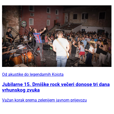
Od akustike do legendarnih Kojota
Jubilarne 15. Drniške rock večeri donose tri dana
vrhunskog zvuka
Važan korak prema zelenijem javnom prijevozu