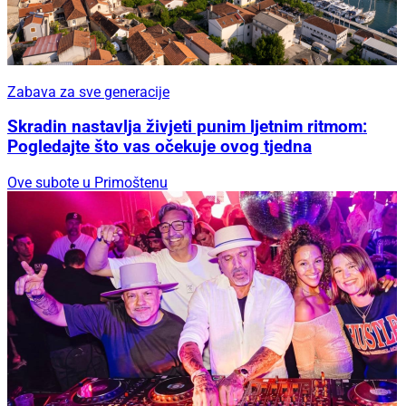
Zabava za sve generacije
Skradin nastavlja živjeti punim ljetnim ritmom:
Pogledajte što vas očekuje ovog tjedna
Ove subote u Primoštenu