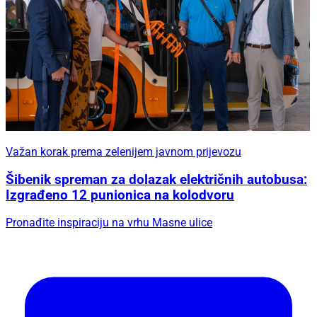
Važan korak prema zelenijem javnom prijevozu
Šibenik spreman za dolazak električnih autobusa:
Izgrađeno 12 punionica na kolodvoru
Pronađite inspiraciju na vrhu Masne ulice