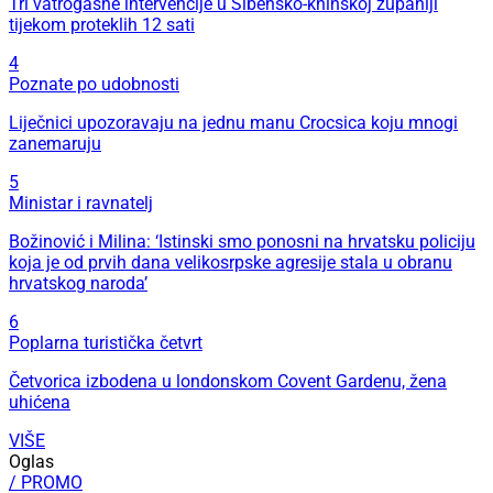
Tri vatrogasne intervencije u Šibensko-kninskoj županiji
tijekom proteklih 12 sati
4
Poznate po udobnosti
Liječnici upozoravaju na jednu manu Crocsica koju mnogi
zanemaruju
5
Ministar i ravnatelj
Božinović i Milina: ‘Istinski smo ponosni na hrvatsku policiju
koja je od prvih dana velikosrpske agresije stala u obranu
hrvatskog naroda’
6
Poplarna turistička četvrt
Četvorica izbodena u londonskom Covent Gardenu, žena
uhićena
VIŠE
Oglas
/ PROMO