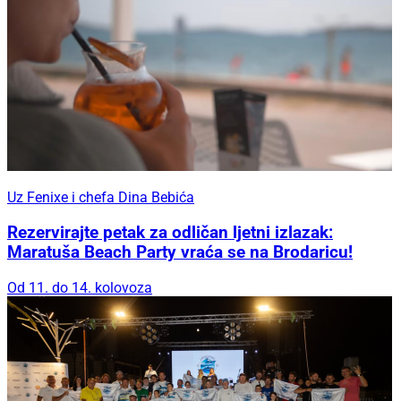
Uz Fenixe i chefa Dina Bebića
Rezervirajte petak za odličan ljetni izlazak:
Maratuša Beach Party vraća se na Brodaricu!
Od 11. do 14. kolovoza