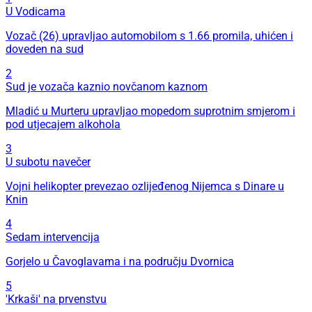
U Vodicama
Vozač (26) upravljao automobilom s 1.66 promila, uhićen i
doveden na sud
2
Sud je vozača kaznio novčanom kaznom
Mladić u Murteru upravljao mopedom suprotnim smjerom i
pod utjecajem alkohola
3
U subotu navečer
Vojni helikopter prevezao ozlijeđenog Nijemca s Dinare u
Knin
4
Sedam intervencija
Gorjelo u Čavoglavama i na području Dvornica
5
'Krkaši' na prvenstvu