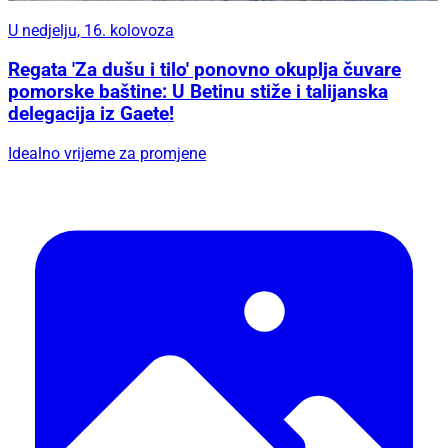
U nedjelju, 16. kolovoza
Regata 'Za dušu i tilo' ponovno okuplja čuvare
pomorske baštine: U Betinu stiže i talijanska
delegacija iz Gaete!
Idealno vrijeme za promjene