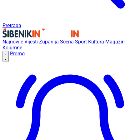
Pretraga
Najnovije
Vijesti
Županija
Scena
Sport
Kultura
Magazin
Kolumne
Promo