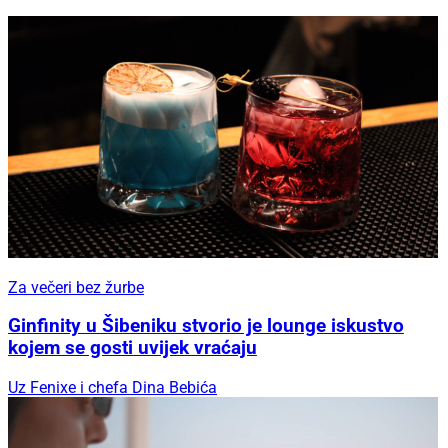
Za večeri bez žurbe
Ginfinity u Šibeniku stvorio je lounge iskustvo
kojem se gosti uvijek vraćaju
Uz Fenixe i chefa Dina Bebića