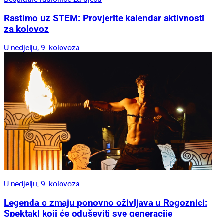
Rastimo uz STEM: Provjerite kalendar aktivnosti
za kolovoz
U nedjelju, 9. kolovoza
U nedjelju, 9. kolovoza
Legenda o zmaju ponovno oživljava u Rogoznici:
Spektakl koji će oduševiti sve generacije