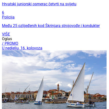
Hrvatski juniorski osmerac četvrti na svijetu
6
Policija
Među 25 ozlijeđenih kod Škrinjara strojovođe i kondukter
VIŠE
Oglas
/ PROMO
U nedjelju, 16. kolovoza