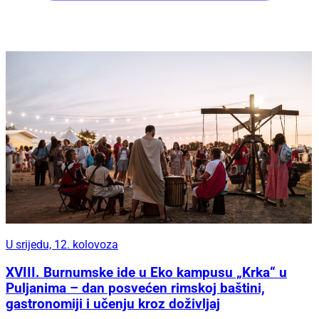
U srijedu, 12. kolovoza
XVIII. Burnumske ide u Eko kampusu „Krka“ u
Puljanima – dan posvećen rimskoj baštini,
gastronomiji i učenju kroz doživljaj