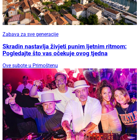
Zabava za sve generacije
Skradin nastavlja živjeti punim ljetnim ritmom:
Pogledajte što vas očekuje ovog tjedna
Ove subote u Primoštenu