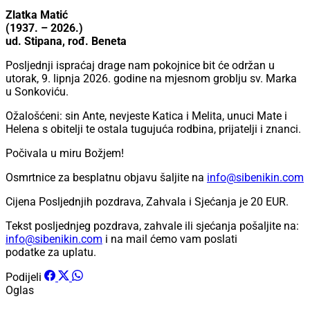
Zlatka Matić
(1937. – 2026.)
ud. Stipana, rođ. Beneta
Posljednji ispraćaj drage nam pokojnice bit će održan u
utorak, 9. lipnja 2026. godine na mjesnom groblju sv. Marka
u Sonkoviću.
Ožalošćeni: sin Ante, nevjeste Katica i Melita, unuci Mate i
Helena s obitelji te ostala tugujuća rodbina, prijatelji i znanci.
Počivala u miru Božjem!
Osmrtnice za besplatnu objavu šaljite na
info@sibenikin.com
Cijena Posljednjih pozdrava, Zahvala i Sjećanja je
20 EUR
.
Tekst posljednjeg pozdrava, zahvale ili sjećanja pošaljite na:
info@sibenikin.com
i na mail ćemo vam poslati
podatke za uplatu.
Podijeli
Oglas