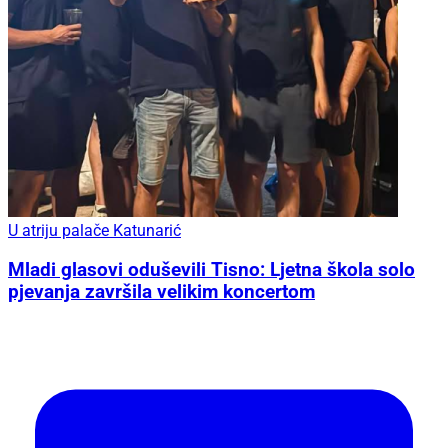
U atriju palače Katunarić
Mladi glasovi oduševili Tisno: Ljetna škola solo
pjevanja završila velikim koncertom