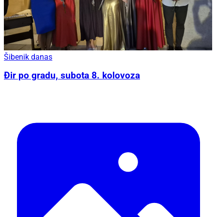
Šibenik danas
Đir po gradu, subota 8. kolovoza