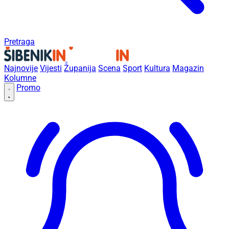
Pretraga
Najnovije
Vijesti
Županija
Scena
Sport
Kultura
Magazin
Kolumne
Promo