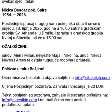
svekar, djed i tetak
Nikica Beader pok. Špire
1954. – 2026.
Posljednji ispraćaj dragog nam pokojnika obavit će se u
srijedu, 10. lipnja 2026. godine u 16,00 sati na gradskom
groblju Sv. Arhanđel u Drnišu. Ispraćaj s gradskog groblja
Kvanj u Šibeniku bit će u 15,00 sati.
OŽALOŠĆENI:
sinovi Alen i Milan, nevjeste Maja i Nikolina, unuci Nikica,
Neven i Arsen te ostala tugujuća rodbina i prijatelji.
Počivao u miru Božjem!
Osmrtnice za besplatnu objavu šaljite na
info@sibenikin.com
Cijena Posljednjih pozdrava, Zahvala i Sjećanja je
20 EUR
.
Tekst posljednjeg pozdrava, zahvale ili sjećanja pošaljite na:
info@sibenikin.com
i na mail ćemo vam poslati
podatke za uplatu.