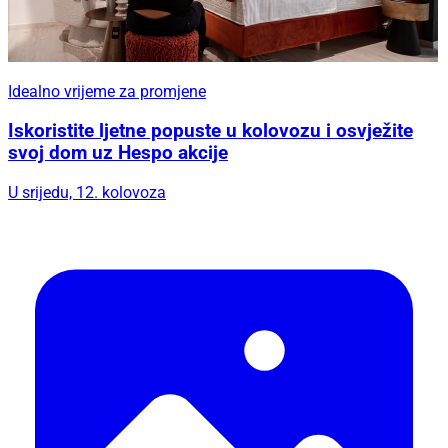
Idealno vrijeme za promjene
Iskoristite ljetne popuste u kolovozu i osvježite
svoj dom uz Hespo akcije
U srijedu, 12. kolovoza