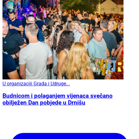
U organizaciji Grada i Udruge...
Budnicom i polaganjem vijenaca svečano
obilježen Dan pobjede u Drnišu