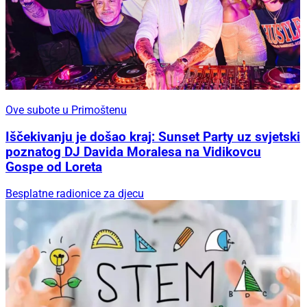
Ove subote u Primoštenu
Iščekivanju je došao kraj: Sunset Party uz svjetski
poznatog DJ Davida Moralesa na Vidikovcu
Gospe od Loreta
Besplatne radionice za djecu