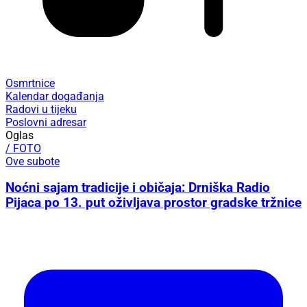
Osmrtnice
Kalendar događanja
Radovi u tijeku
Poslovni adresar
Oglas
/ FOTO
Ove subote
Noćni sajam tradicije i običaja: Drniška Radio
Pijaca po 13. put oživljava prostor gradske tržnice