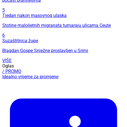
počast braniteljima
5
Tjedan nakon masovnog ulaska
Stotine maloljetnih migranata tumaraju ulicama Ceute
6
Suzaštitnica župe
Blagdan Gospe Snježne proslavljen u Srimi
VIŠE
Oglas
/ PROMO
Idealno vrijeme za promjene