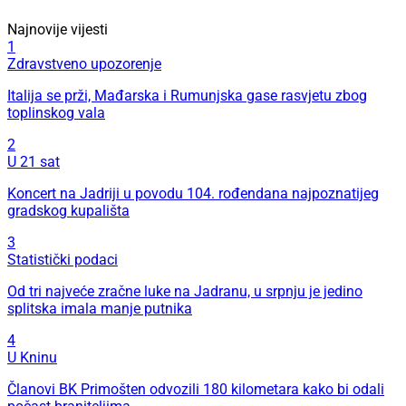
Najnovije vijesti
1
Zdravstveno upozorenje
Italija se prži, Mađarska i Rumunjska gase rasvjetu zbog
toplinskog vala
2
U 21 sat
Koncert na Jadriji u povodu 104. rođendana najpoznatijeg
gradskog kupališta
3
Statistički podaci
Od tri najveće zračne luke na Jadranu, u srpnju je jedino
splitska imala manje putnika
4
U Kninu
Članovi BK Primošten odvozili 180 kilometara kako bi odali