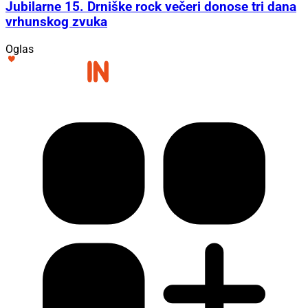
Jubilarne 15. Drniške rock večeri donose tri dana
vrhunskog zvuka
Oglas