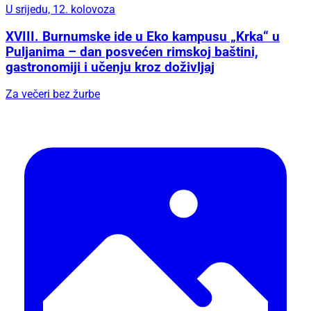
U srijedu, 12. kolovoza
XVIII. Burnumske ide u Eko kampusu „Krka“ u
Puljanima – dan posvećen rimskoj baštini,
gastronomiji i učenju kroz doživljaj
Za večeri bez žurbe