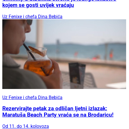
kojem se gosti uvijek vraćaju
Uz Fenixe i chefa Dina Bebića
Uz Fenixe i chefa Dina Bebića
Rezervirajte petak za odličan ljetni izlazak:
Maratuša Beach Party vraća se na Brodaricu!
Od 11. do 14. kolovoza