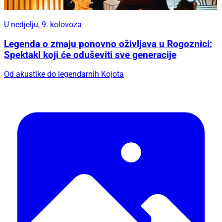
U nedjelju, 9. kolovoza
Legenda o zmaju ponovno oživljava u Rogoznici:
Spektakl koji će oduševiti sve generacije
Od akustike do legendarnih Kojota