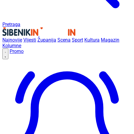
Pretraga
Najnovije
Vijesti
Županija
Scena
Sport
Kultura
Magazin
Kolumne
Promo