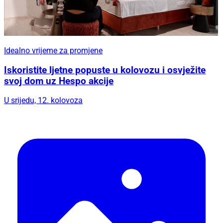
Idealno vrijeme za promjene
Iskoristite ljetne popuste u kolovozu i osvježite
svoj dom uz Hespo akcije
U srijedu, 12. kolovoza