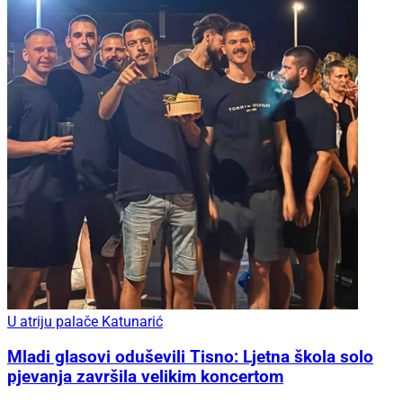
U atriju palače Katunarić
Mladi glasovi oduševili Tisno: Ljetna škola solo
pjevanja završila velikim koncertom