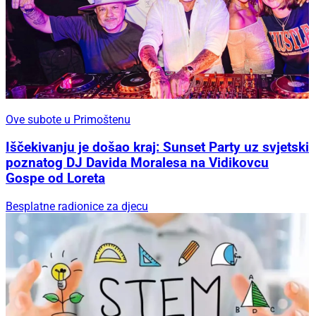
Ove subote u Primoštenu
Iščekivanju je došao kraj: Sunset Party uz svjetski
poznatog DJ Davida Moralesa na Vidikovcu
Gospe od Loreta
Besplatne radionice za djecu