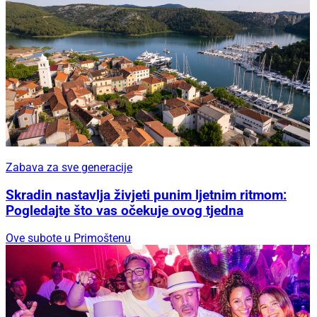
Zabava za sve generacije
Skradin nastavlja živjeti punim ljetnim ritmom:
Pogledajte što vas očekuje ovog tjedna
Ove subote u Primoštenu