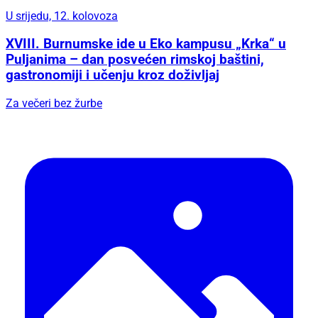
U srijedu, 12. kolovoza
XVIII. Burnumske ide u Eko kampusu „Krka“ u
Puljanima – dan posvećen rimskoj baštini,
gastronomiji i učenju kroz doživljaj
Za večeri bez žurbe