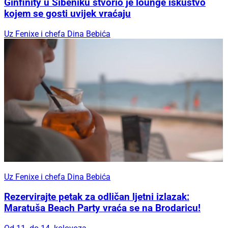
Ginfinity u Šibeniku stvorio je lounge iskustvo
kojem se gosti uvijek vraćaju
Uz Fenixe i chefa Dina Bebića
Uz Fenixe i chefa Dina Bebića
Rezervirajte petak za odličan ljetni izlazak:
Maratuša Beach Party vraća se na Brodaricu!