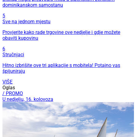
dominikanskom samostanu
5
Sve na jednom mjestu
Provjerite kako rade trgovine ove nedjelje i gdje možete
obaviti kupovinu
6
Stručnjaci
Hitno izbrišite ove tri aplikacije s mobitela! Potajno vas
špijuniraju
VIŠE
Oglas
/ PROMO
U nedjelju, 16. kolovoza