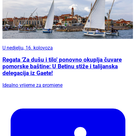
U nedjelju, 16. kolovoza
Regata 'Za dušu i tilo' ponovno okuplja čuvare
pomorske baštine: U Betinu stiže i talijanska
delegacija iz Gaete!
Idealno vrijeme za promjene