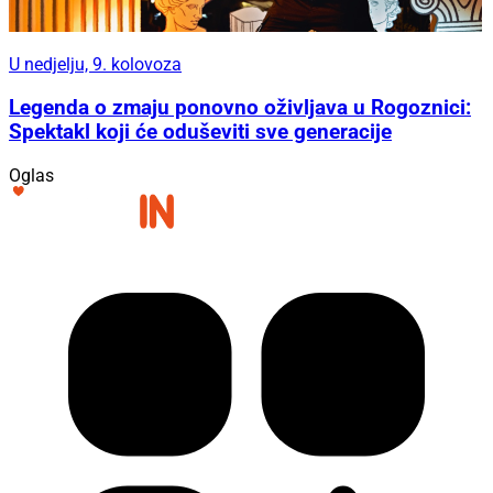
U nedjelju, 9. kolovoza
Legenda o zmaju ponovno oživljava u Rogoznici:
Spektakl koji će oduševiti sve generacije
Oglas