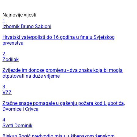
Najnovije vijesti
1
Izbornik Bruno Sabioni
Hrvatski vaterpolisti do 16 godina u finalu Svjetskog
prvenstva
2
Zodijak
Zvijezde im donose promjenu - dva znaka koja bi mogla
otputovati na duže vrijeme
3
VZZ
Zračne snage pomagale u gašenju požara kod Ljubotića,
Dvornice i Crivca
4
Sveti Dominik
Biskup Rogić predvodio misu u šibenskom ženskom