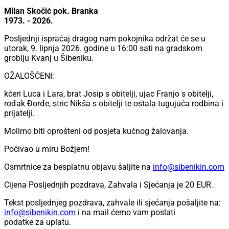
Milan Skočić pok. Branka
1973. - 2026.
Posljednji ispraćaj dragog nam pokojnika održat će se u
utorak, 9. lipnja 2026. godine u 16:00 sati na gradskom
groblju Kvanj u Šibeniku.
OŽALOŠĆENI:
kćeri Luca i Lara, brat Josip s obitelji, ujac Franjo s obitelji,
rođak Đorđe, stric Nikša s obitelji te ostala tugujuća rodbina i
prijatelji.
Molimo biti oprošteni od posjeta kućnog žalovanja.
Počivao u miru Božjem!
Osmrtnice za besplatnu objavu šaljite na
info@sibenikin.com
Cijena Posljednjih pozdrava, Zahvala i Sjećanja je
20 EUR
.
Tekst posljednjeg pozdrava, zahvale ili sjećanja pošaljite na:
info@sibenikin.com
i na mail ćemo vam poslati
podatke za uplatu.