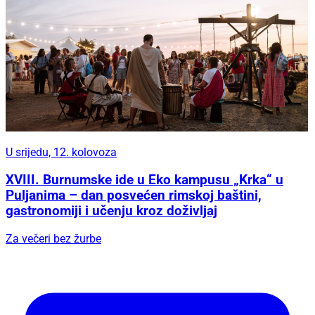
U srijedu, 12. kolovoza
XVIII. Burnumske ide u Eko kampusu „Krka“ u
Puljanima – dan posvećen rimskoj baštini,
gastronomiji i učenju kroz doživljaj
Za večeri bez žurbe