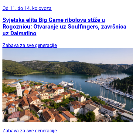
Od 11. do 14. kolovoza
Svjetska elita Big Game ribolova stiže u
Rogoznicu: Otvaranje uz Soulfingers, završnica
uz Dalmatino
Zabava za sve generacije
Zabava za sve generacije