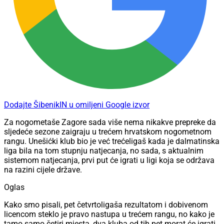
Dodajte ŠibenikIN u omiljeni Google izvor
Za nogometaše Zagore sada više nema nikakve prepreke da
sljedeće sezone zaigraju u trećem hrvatskom nogometnom
rangu. Unešićki klub bio je već trećeligaš kada je dalmatinska
liga bila na tom stupnju natjecanja, no sada, s aktualnim
sistemom natjecanja, prvi put će igrati u ligi koja se održava
na razini cijele države.
Oglas
Kako smo pisali, pet četvrtoligaša rezultatom i dobivenom
licencom steklo je pravo nastupa u trećem rangu, no kako je
tamo samo četiri mjesta, dva kluba od tih pet morat će igrati