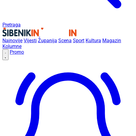
Pretraga
Najnovije
Vijesti
Županija
Scena
Sport
Kultura
Magazin
Kolumne
Promo