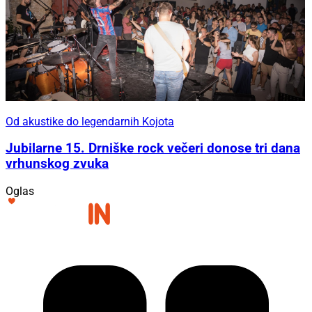
Od akustike do legendarnih Kojota
Jubilarne 15. Drniške rock večeri donose tri dana
vrhunskog zvuka
Oglas