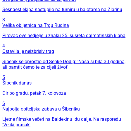
Šesnaest ekipa nastupilo na turniru u balotama na Zlarinu
3
Velika obljetnica na Trgu Rudina
Pirovac ove nedjelje u znaku 25. susreta dalmatinskih klapa
4
Ostavila je neizbrisiv trag
Šibenik se oprostio od Senke Dodig: ‘Naša si bila 30 godina,
ali pamtit ćemo te za cijeli život’
5
Šibenik danas
Đir po gradu, petak 7. kolovoza
6
Najbolja obiteljska zabava u Šibeniku
Ljetne filmske večeri na Baldekinu idu dalje. Na rasporedu
'Veliki prasak'