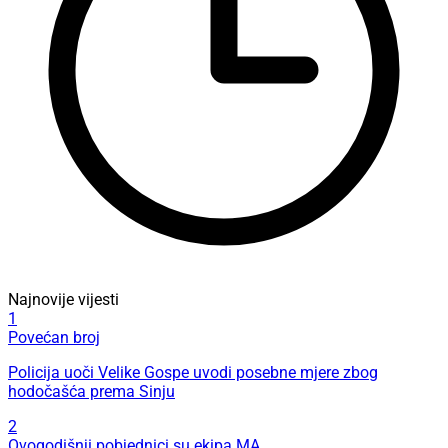
Najnovije vijesti
1
Povećan broj
Policija uoči Velike Gospe uvodi posebne mjere zbog
hodočašća prema Sinju
2
Ovogodišnji pobjednici su ekipa MA