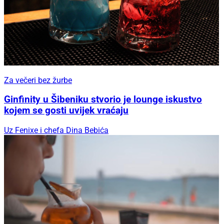
Za večeri bez žurbe
Ginfinity u Šibeniku stvorio je lounge iskustvo
kojem se gosti uvijek vraćaju
Uz Fenixe i chefa Dina Bebića