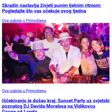
Skradin nastavlja živjeti punim ljetnim ritmom:
Pogledajte što vas očekuje ovog tjedna
Ove subote u Primoštenu
Ove subote u Primoštenu
Iščekivanju je došao kraj: Sunset Party uz svjetski
poznatog DJ Davida Moralesa na Vidikovcu
Gospe od Loreta