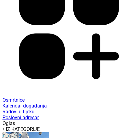
Osmrtnice
Kalendar događanja
Radovi u tijeku
Poslovni adresar
Oglas
/ IZ KATEGORIJE