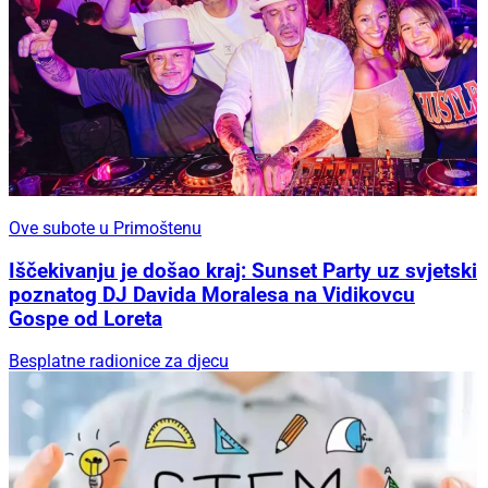
Ove subote u Primoštenu
Iščekivanju je došao kraj: Sunset Party uz svjetski
poznatog DJ Davida Moralesa na Vidikovcu
Gospe od Loreta
Besplatne radionice za djecu