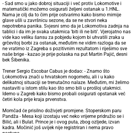
- Sad smo u jako dobroj situaciji i već protiv Lokomotive i
matematički možemo osigurati željeni ostanak u 1.HNL.
Nama je cilj da to čim prije ostvarimo kako bismo mirnije
glave ušli u završnicu sezone, da se ne stvori neka
nepotrebna panika. Svjesni smo da je Lokomotiva zadnja na
tablici i da im je svaka utakmica 'biti ili ne biti'. Vjerojatno nas
vide kao veliku šansu za pobjedu kojom bi uhvatili zraka u
grčevitoj borbi za ostanak, međutim ne vidim razloga da se
ne vratimo iz Zagreba s pozitivnim rezultatom i riješimo sve
naše brige - kazao je prije polaska na put Martin Pajić, desni
bek Šibenika.
Trener Sergio Escobar Cabus je dodao: - Znamo što
Lokomotiva znači u hrvatskom nogometu, ali i u kako
delikatnoj situaciji se trenutačno nalaze. Međutim, mi želimo
nastaviti u istom stilu kao što smo bili u prošloj utakmici.
Idemo u Zagreb kako bismo probali osigurati opstanak već
četiri kola prije kraja prvenstva.
Momčad će prisilno doživjeti promjene. Stoperskom paru
Pandža - Mesa koji izostaju već neko vrijeme pridružio se i
Bilić, ali i Bulat. Prince je i ovog puta, zbog ozljede, izvan
kadra. Močinić još uvijek nije registriran i nema pravo