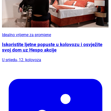
Idealno vrijeme za promjene
Iskoristite ljetne popuste u kolovozu i osvježite
svoj dom uz Hespo akcije
U srijedu, 12. kolovoza