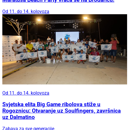
Maratuša Beach Party vraća se na Brodaricu!
Od 11. do 14. kolovoza
Od 11. do 14. kolovoza
Svjetska elita Big Game ribolova stiže u
Rogoznicu: Otvaranje uz Soulfingers, završnica
uz Dalmatino
Zabava za sve generacije