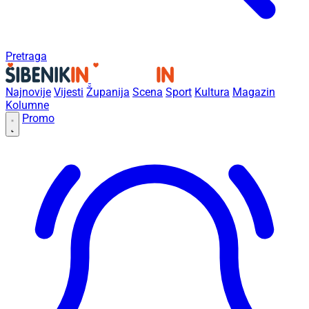
Pretraga
Najnovije
Vijesti
Županija
Scena
Sport
Kultura
Magazin
Kolumne
Promo