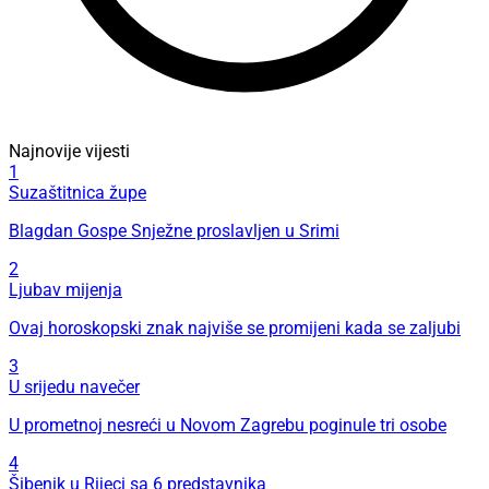
Najnovije vijesti
1
Suzaštitnica župe
Blagdan Gospe Snježne proslavljen u Srimi
2
Ljubav mijenja
Ovaj horoskopski znak najviše se promijeni kada se zaljubi
3
U srijedu navečer
U prometnoj nesreći u Novom Zagrebu poginule tri osobe
4
Šibenik u Rijeci sa 6 predstavnika