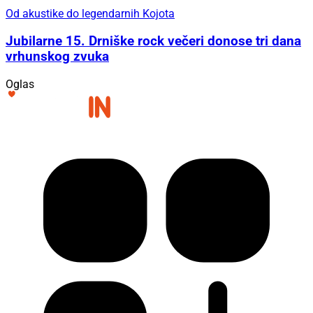
Od akustike do legendarnih Kojota
Jubilarne 15. Drniške rock večeri donose tri dana
vrhunskog zvuka
Oglas