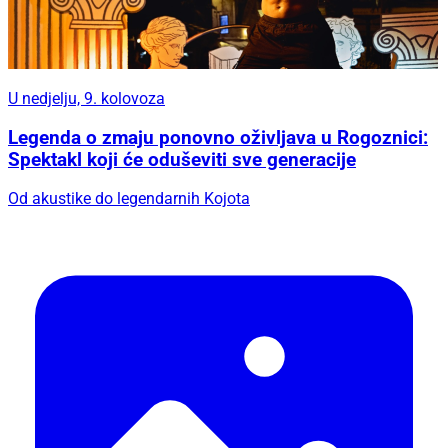
U nedjelju, 9. kolovoza
Legenda o zmaju ponovno oživljava u Rogoznici:
Spektakl koji će oduševiti sve generacije
Od akustike do legendarnih Kojota