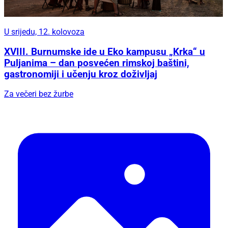
U srijedu, 12. kolovoza
XVIII. Burnumske ide u Eko kampusu „Krka“ u
Puljanima – dan posvećen rimskoj baštini,
gastronomiji i učenju kroz doživljaj
Za večeri bez žurbe