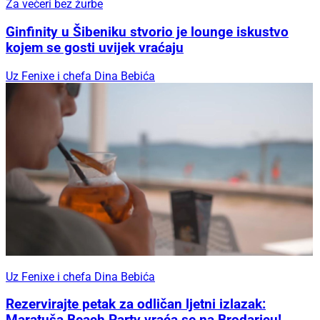
Za večeri bez žurbe
Ginfinity u Šibeniku stvorio je lounge iskustvo
kojem se gosti uvijek vraćaju
Uz Fenixe i chefa Dina Bebića
Uz Fenixe i chefa Dina Bebića
Rezervirajte petak za odličan ljetni izlazak: