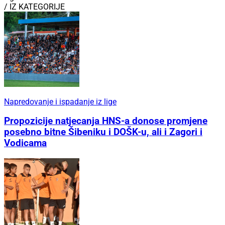
/ IZ KATEGORIJE
Napredovanje i ispadanje iz lige
Propozicije natjecanja HNS-a donose promjene
posebno bitne Šibeniku i DOŠK-u, ali i Zagori i
Vodicama