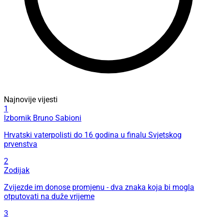
Najnovije vijesti
1
Izbornik Bruno Sabioni
Hrvatski vaterpolisti do 16 godina u finalu Svjetskog
prvenstva
2
Zodijak
Zvijezde im donose promjenu - dva znaka koja bi mogla
otputovati na duže vrijeme
3