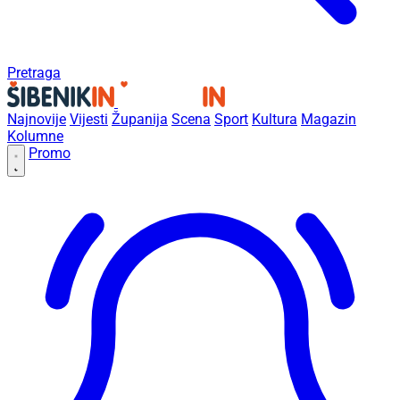
Pretraga
Najnovije
Vijesti
Županija
Scena
Sport
Kultura
Magazin
Kolumne
Promo