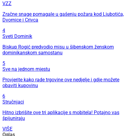
VZZ
Zračne snage pomagale u gašenju požara kod Ljubotića,
Dvornice i Crivca
4
Sveti Dominik
Biskup Rogić predvodio misu u šibenskom ženskom
dominikanskom samostanu
5
Sve na jednom mjestu
Provjerite kako rade trgovine ove nedjelje i gdje možete
obaviti kupovinu
6
Stručnjaci
Hitno izbrišite ove tri aplikacije s mobitela! Potajno vas
špijuniraju
VIŠE
Oglas