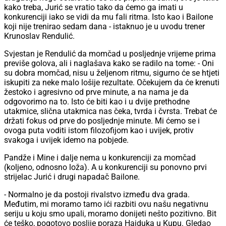
kako treba, Jurić se vratio tako da ćemo ga imati u
konkurenciji iako se vidi da mu fali ritma. Isto kao i Bailone
koji nije trenirao sedam dana - istaknuo je u uvodu trener
Krunoslav Rendulić.
Svjestan je Rendulić da momčad u posljednje vrijeme prima
previše golova, ali i naglašava kako se radilo na tome: - Oni
su dobra momčad, nisu u željenom ritmu, sigurno će se htjeti
iskupiti za neke malo lošije rezultate. Očekujem da će krenuti
žestoko i agresivno od prve minute, a na nama je da
odgovorimo na to. Isto će biti kao i u dvije prethodne
utakmice, slična utakmica nas čeka, tvrda i čvrsta. Trebat će
držati fokus od prve do posljednje minute. Mi ćemo se i
ovoga puta voditi istom filozofijom kao i uvijek, protiv
svakoga i uvijek idemo na pobjede.
Pandže i Mine i dalje nema u konkurenciji za momčad
(koljeno, odnosno loža). A u konkurenciji su ponovno prvi
strijelac Jurić i drugi napadač Bailone.
- Normalno je da postoji rivalstvo između dva grada.
Međutim, mi moramo tamo ići razbiti ovu našu negativnu
seriju u koju smo upali, moramo donijeti nešto pozitivno. Bit
će teško, pogotovo poslije poraza Hajduka u Kupu. Gledao