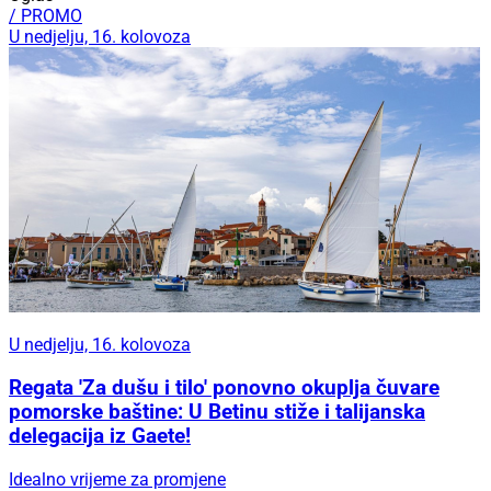
/ PROMO
U nedjelju, 16. kolovoza
U nedjelju, 16. kolovoza
Regata 'Za dušu i tilo' ponovno okuplja čuvare
pomorske baštine: U Betinu stiže i talijanska
delegacija iz Gaete!
Idealno vrijeme za promjene