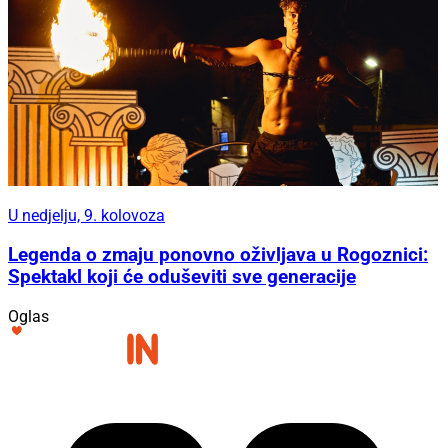
U nedjelju, 9. kolovoza
Legenda o zmaju ponovno oživljava u Rogoznici:
Spektakl koji će oduševiti sve generacije
Oglas