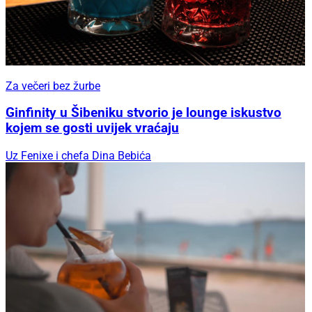
Za večeri bez žurbe
Ginfinity u Šibeniku stvorio je lounge iskustvo
kojem se gosti uvijek vraćaju
Uz Fenixe i chefa Dina Bebića