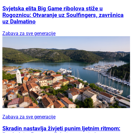
Svjetska elita Big Game ribolova stiže u
Rogoznicu: Otvaranje uz Soulfingers, završnica
uz Dalmatino
Zabava za sve generacije
Zabava za sve generacije
Skradin nastavlja živjeti punim ljetnim ritmom: