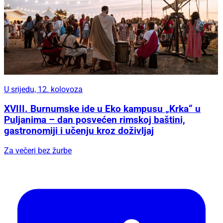
U srijedu, 12. kolovoza
XVIII. Burnumske ide u Eko kampusu „Krka“ u
Puljanima – dan posvećen rimskoj baštini,
gastronomiji i učenju kroz doživljaj
Za večeri bez žurbe