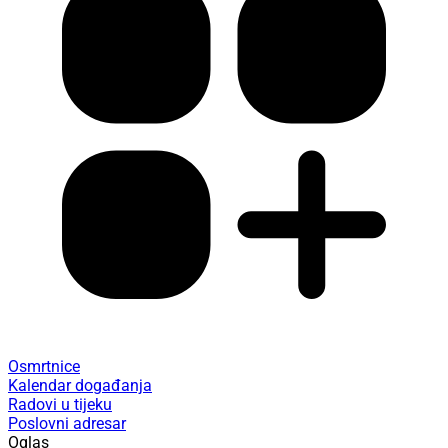
Osmrtnice
Kalendar događanja
Radovi u tijeku
Poslovni adresar
Oglas