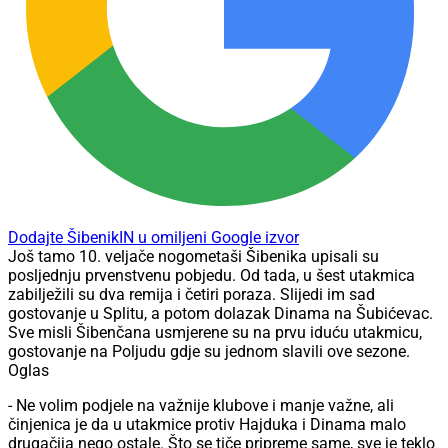
Dodajte ŠibenikIN u omiljeni Google izvor
Još tamo 10. veljače nogometaši Šibenika upisali su
posljednju prvenstvenu pobjedu. Od tada, u šest utakmica
zabilježili su dva remija i četiri poraza. Slijedi im sad
gostovanje u Splitu, a potom dolazak Dinama na Šubićevac.
Sve misli Šibenčana usmjerene su na prvu iduću utakmicu,
gostovanje na Poljudu gdje su jednom slavili ove sezone.
Oglas
- Ne volim podjele na važnije klubove i manje važne, ali
činjenica je da u utakmice protiv Hajduka i Dinama malo
drugačija nego ostale. Što se tiče pripreme same, sve je teklo