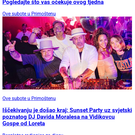
Pogledajte što vas očekuje ovog tjedna
Ove subote u Primoštenu
Ove subote u Primoštenu
Iščekivanju je došao kraj: Sunset Party uz svjetski
poznatog DJ Davida Moralesa na Vidikovcu
Gospe od Loreta