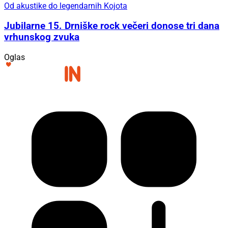
Od akustike do legendarnih Kojota
Jubilarne 15. Drniške rock večeri donose tri dana
vrhunskog zvuka
Oglas