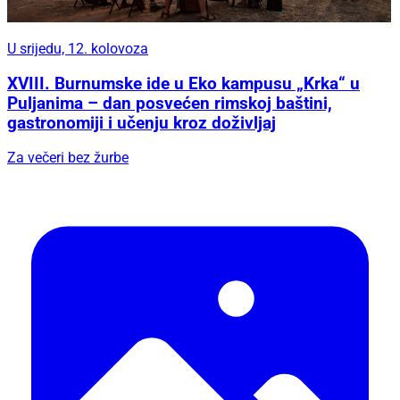
U srijedu, 12. kolovoza
XVIII. Burnumske ide u Eko kampusu „Krka“ u
Puljanima – dan posvećen rimskoj baštini,
gastronomiji i učenju kroz doživljaj
Za večeri bez žurbe