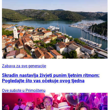
Zabava za sve generacije
Skradin nastavlja živjeti punim ljetnim ritmom:
Pogledajte što vas očekuje ovog tjedna
Ove subote u Primoštenu