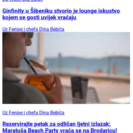
Ginfinity u Šibeniku stvorio je lounge iskustvo
kojem se gosti uvijek vraćaju
Uz Fenixe i chefa Dina Bebića
Uz Fenixe i chefa Dina Bebića
Rezervirajte petak za odličan ljetni izlazak:
Maratuša Beach Party vraća se na Brodaricu!