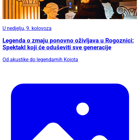
U nedjelju, 9. kolovoza
Legenda o zmaju ponovno oživljava u Rogoznici:
Spektakl koji će oduševiti sve generacije
Od akustike do legendarnih Kojota