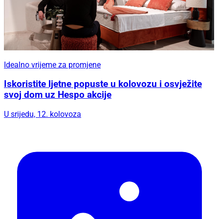
Idealno vrijeme za promjene
Iskoristite ljetne popuste u kolovozu i osvježite
svoj dom uz Hespo akcije
U srijedu, 12. kolovoza