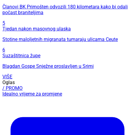
Članovi BK Primošten odvozili 180 kilometara kako bi odali
počast braniteljima
5
Tjedan nakon masovnog ulaska
Stotine maloljetnih migranata tumaraju ulicama Ceute
6
Suzaštitnica župe
Blagdan Gospe Snježne proslavljen u Srimi
VIŠE
Oglas
/ PROMO
Idealno vrijeme za promjene