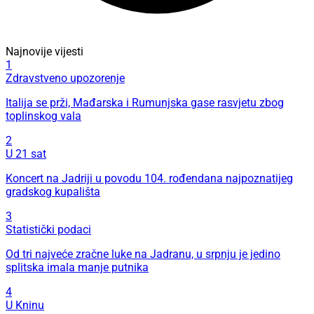
Najnovije vijesti
1
Zdravstveno upozorenje
Italija se prži, Mađarska i Rumunjska gase rasvjetu zbog
toplinskog vala
2
U 21 sat
Koncert na Jadriji u povodu 104. rođendana najpoznatijeg
gradskog kupališta
3
Statistički podaci
Od tri najveće zračne luke na Jadranu, u srpnju je jedino
splitska imala manje putnika
4
U Kninu