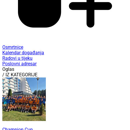
Osmrtnice
Kalendar događanja
Radovi u tijeku
Poslovni adresar
Oglas
/ IZ KATEGORIJE
Champion Cup