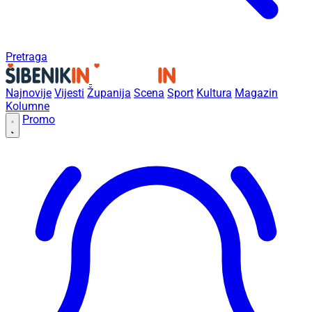
Pretraga
Najnovije
Vijesti
Županija
Scena
Sport
Kultura
Magazin
Kolumne
Promo