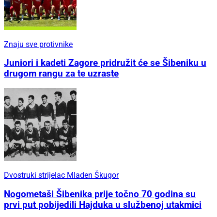
Znaju sve protivnike
Juniori i kadeti Zagore pridružit će se Šibeniku u
drugom rangu za te uzraste
Dvostruki strijelac Mladen Škugor
Nogometaši Šibenika prije točno 70 godina su
prvi put pobijedili Hajduka u službenoj utakmici