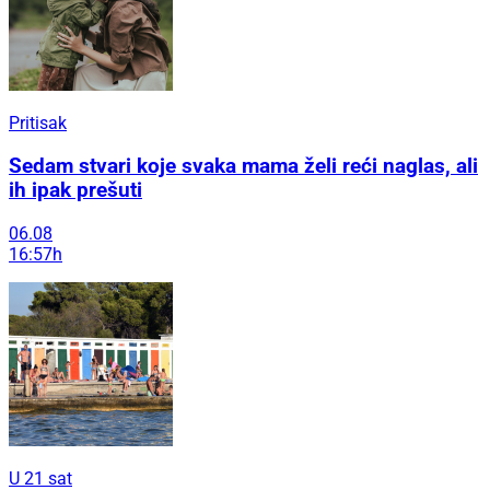
Pritisak
Sedam stvari koje svaka mama želi reći naglas, ali
ih ipak prešuti
06.08
16:57h
U 21 sat