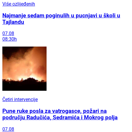
Više ozlijeđenih
Najmanje sedam poginulih u pucnjavi u školi u
Tajlandu
07.08
08:30h
Četiri intervencije
Pune ruke posla za vatrogasce, požari na
području Radučića, Sedramića i Mokrog polja
07.08