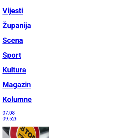
Vijesti
Županija
Scena
Sport
Kultura
Magazin
Kolumne
07.08
09:52h