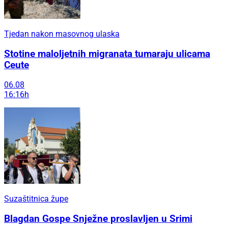
Tjedan nakon masovnog ulaska
Stotine maloljetnih migranata tumaraju ulicama
Ceute
06.08
16:16h
Suzaštitnica župe
Blagdan Gospe Snježne proslavljen u Srimi