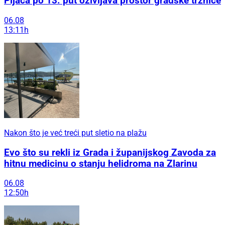
Pijaca po 13. put oživljava prostor gradske tržnice
06.08
13:11h
Nakon što je već treći put sletio na plažu
Evo što su rekli iz Grada i županijskog Zavoda za
hitnu medicinu o stanju helidroma na Zlarinu
06.08
12:50h