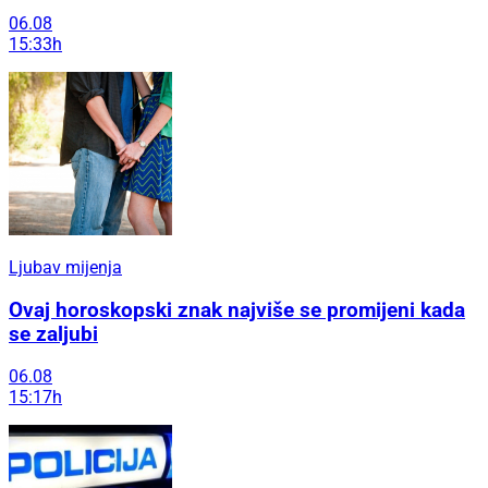
06.08
15:33h
Ljubav mijenja
Ovaj horoskopski znak najviše se promijeni kada
se zaljubi
06.08
15:17h