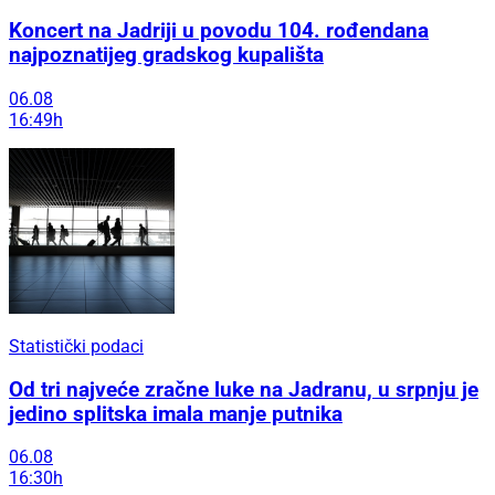
Koncert na Jadriji u povodu 104. rođendana
najpoznatijeg gradskog kupališta
06.08
16:49h
Statistički podaci
Od tri najveće zračne luke na Jadranu, u srpnju je
jedino splitska imala manje putnika
06.08
16:30h