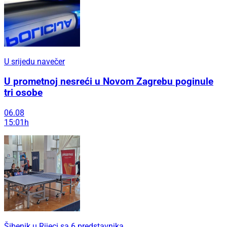
U srijedu navečer
U prometnoj nesreći u Novom Zagrebu poginule
tri osobe
06.08
15:01h
Šibenik u Rijeci sa 6 predstavnika