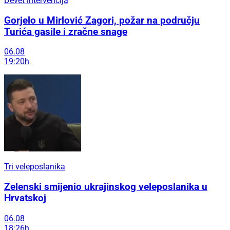
Devet intervencija
Gorjelo u Mirlović Zagori, požar na području
Turića gasile i zračne snage
06.08
19:20h
Tri veleposlanika
Zelenski smijenio ukrajinskog veleposlanika u
Hrvatskoj
06.08
18:26h