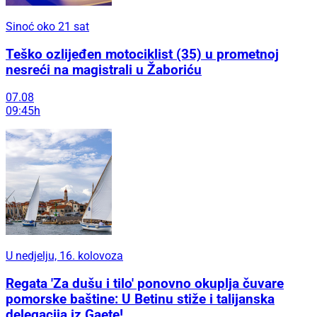
Sinoć oko 21 sat
Teško ozlijeđen motociklist (35) u prometnoj
nesreći na magistrali u Žaboriću
07.08
09:45h
U nedjelju, 16. kolovoza
Regata 'Za dušu i tilo' ponovno okuplja čuvare
pomorske baštine: U Betinu stiže i talijanska
delegacija iz Gaete!