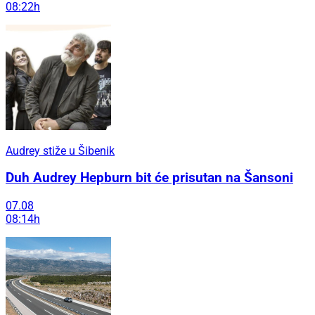
08:22h
Audrey stiže u Šibenik
Duh Audrey Hepburn bit će prisutan na Šansoni
07.08
08:14h