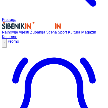
Pretraga
Najnovije
Vijesti
Županija
Scena
Sport
Kultura
Magazin
Kolumne
Promo