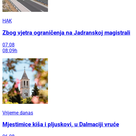
HAK
Zbog vjetra ograničenja na Jadranskoj magistrali
07.08
08:09h
Vrijeme danas
Mjestimice kiša i pljuskovi, u Dalmaciji vruće