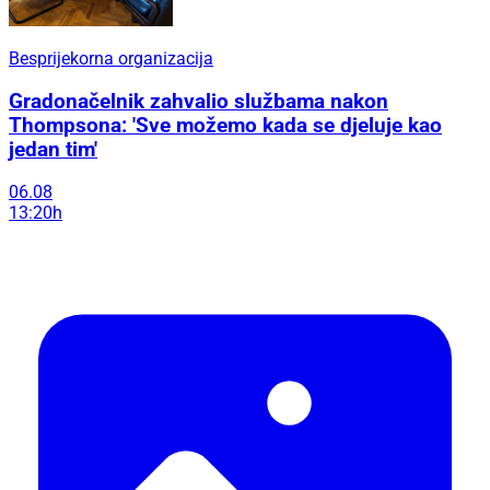
Besprijekorna organizacija
Gradonačelnik zahvalio službama nakon
Thompsona: 'Sve možemo kada se djeluje kao
jedan tim'
06.08
13:20h