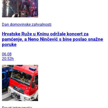
Dan domovinske zahvalnosti
Hrvatske Ruže u Kninu održale koncert za
pamćenje, a Neno Ninčević s bine poslao snažne
poruke
06.08
20:52h