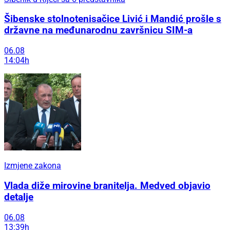
Šibenske stolnotenisačice Livić i Mandić prošle s
državne na međunarodnu završnicu SIM-a
06.08
14:04h
Izmjene zakona
Vlada diže mirovine branitelja. Medved objavio
detalje
06.08
13:39h