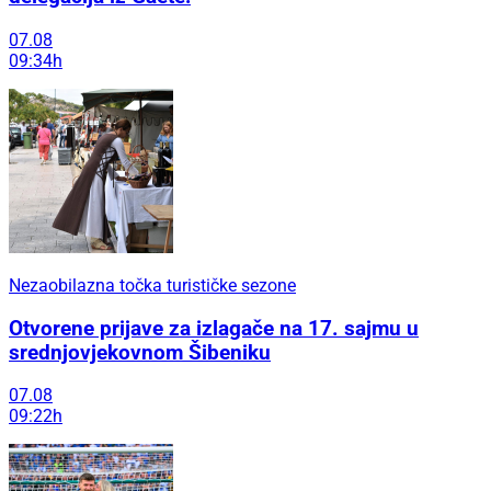
07.08
09:34h
Nezaobilazna točka turističke sezone
Otvorene prijave za izlagače na 17. sajmu u
srednjovjekovnom Šibeniku
07.08
09:22h