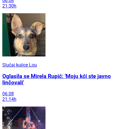
06.08
21:30h
Slučaj kujice Lou
Oglasila se Mirela Rupić: 'Moju kći ste javno
linčovali'
06.08
21:14h