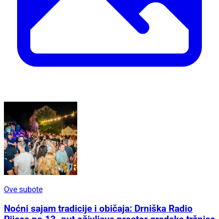
Ove subote
Noćni sajam tradicije i običaja: Drniška Radio