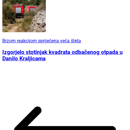
Brzom reakcijom spriječena veća šteta
Izgorjelo stotinjak kvadrata odbačenog otpada u
Danilo Kraljicama