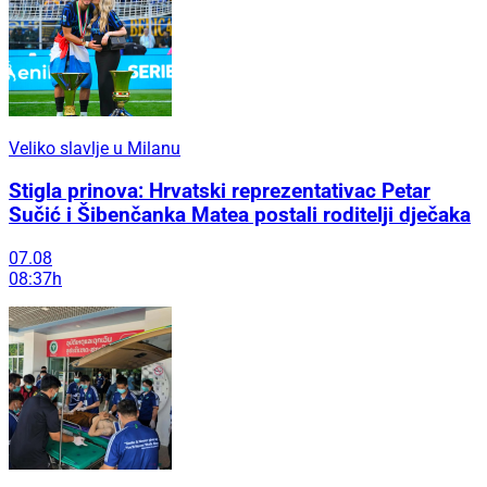
Veliko slavlje u Milanu
Stigla prinova: Hrvatski reprezentativac Petar
Sučić i Šibenčanka Matea postali roditelji dječaka
07.08
08:37h