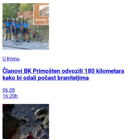
U Kninu
Članovi BK Primošten odvozili 180 kilometara
kako bi odali počast braniteljima
06.08
16:20h