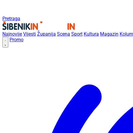
Pretraga
Najnovije
Vijesti
Županija
Scena
Sport
Kultura
Magazin
Kolum
Promo