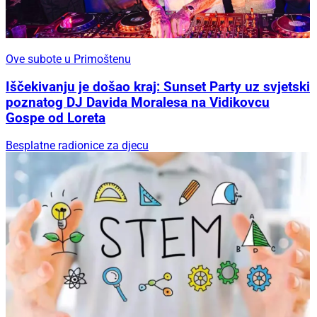
Ove subote u Primoštenu
Iščekivanju je došao kraj: Sunset Party uz svjetski
poznatog DJ Davida Moralesa na Vidikovcu
Gospe od Loreta
Besplatne radionice za djecu