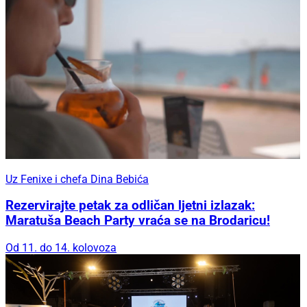
Uz Fenixe i chefa Dina Bebića
Rezervirajte petak za odličan ljetni izlazak:
Maratuša Beach Party vraća se na Brodaricu!
Od 11. do 14. kolovoza