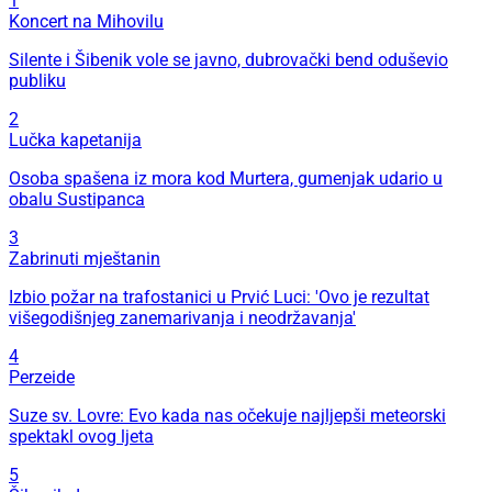
1
Koncert na Mihovilu
Silente i Šibenik vole se javno, dubrovački bend oduševio
publiku
2
Lučka kapetanija
Osoba spašena iz mora kod Murtera, gumenjak udario u
obalu Sustipanca
3
Zabrinuti mještanin
Izbio požar na trafostanici u Prvić Luci: 'Ovo je rezultat
višegodišnjeg zanemarivanja i neodržavanja'
4
Perzeide
Suze sv. Lovre: Evo kada nas očekuje najljepši meteorski
spektakl ovog ljeta
5