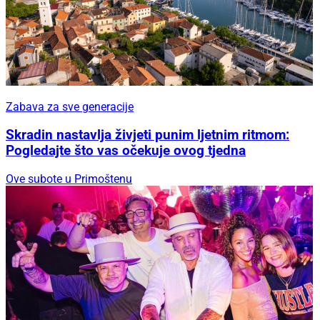
Zabava za sve generacije
Skradin nastavlja živjeti punim ljetnim ritmom:
Pogledajte što vas očekuje ovog tjedna
Ove subote u Primoštenu