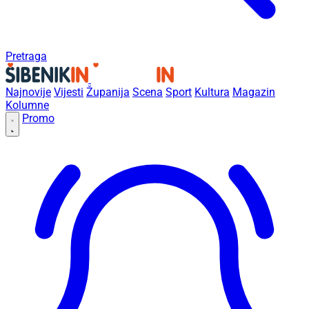
Pretraga
Najnovije
Vijesti
Županija
Scena
Sport
Kultura
Magazin
Kolumne
Promo