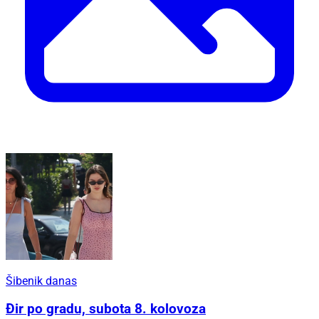
Šibenik danas
Đir po gradu, subota 8. kolovoza