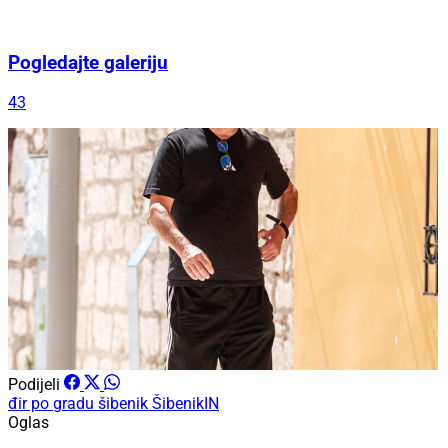
Pogledajte galeriju
43
Podijeli
đir po gradu
šibenik
ŠibenikIN
Oglas