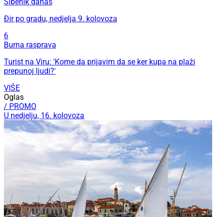
Šibenik danas
Đir po gradu, nedjelja 9. kolovoza
6
Burna rasprava
Turist na Viru: 'Kome da prijavim da se ker kupa na plaži
prepunoj ljudi?'
VIŠE
Oglas
/ PROMO
U nedjelju, 16. kolovoza