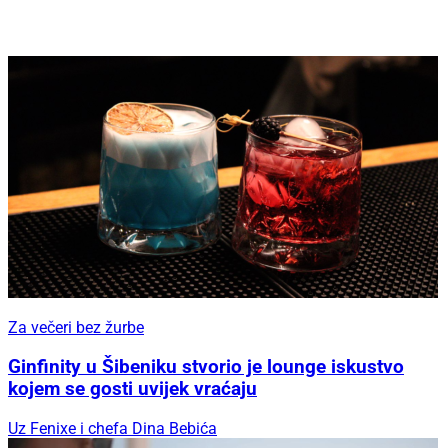
Za večeri bez žurbe
Ginfinity u Šibeniku stvorio je lounge iskustvo
kojem se gosti uvijek vraćaju
Uz Fenixe i chefa Dina Bebića