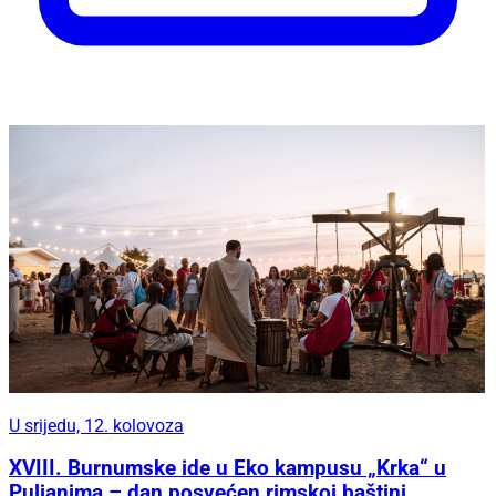
U srijedu, 12. kolovoza
XVIII. Burnumske ide u Eko kampusu „Krka“ u
Puljanima – dan posvećen rimskoj baštini,