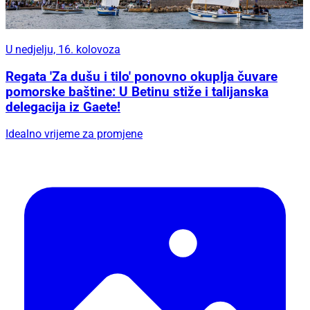
U nedjelju, 16. kolovoza
Regata 'Za dušu i tilo' ponovno okuplja čuvare
pomorske baštine: U Betinu stiže i talijanska
delegacija iz Gaete!
Idealno vrijeme za promjene