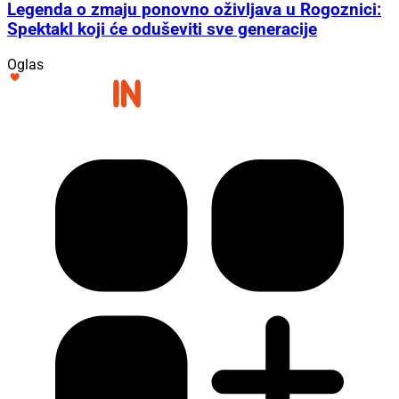
Legenda o zmaju ponovno oživljava u Rogoznici:
Spektakl koji će oduševiti sve generacije
Oglas