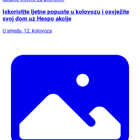
Iskoristite ljetne popuste u kolovozu i osvježite
svoj dom uz Hespo akcije
U srijedu, 12. kolovoza