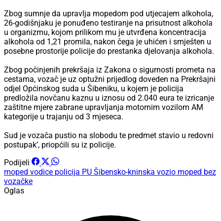
Zbog sumnje da upravlja mopedom pod utjecajem alkohola,
26-godišnjaku je ponuđeno testiranje na prisutnost alkohola
u organizmu, kojom prilikom mu je utvrđena koncentracija
alkohola od 1,21 promila, nakon čega je uhićen i smješten u
posebne prostorije policije do prestanka djelovanja alkohola.
Zbog počinjenih prekršaja iz Zakona o sigurnosti prometa na
cestama, vozač je uz optužni prijedlog doveden na Prekršajni
odjel Općinskog suda u Šibeniku, u kojem je policija
predložila novčanu kaznu u iznosu od 2.040 eura te izricanje
zaštitne mjere zabrane upravljanja motornim vozilom AM
kategorije u trajanju od 3 mjeseca.
Sud je vozača pustio na slobodu te predmet stavio u redovni
postupak’, priopćili su iz policije.
Podijeli
moped
vodice
policija PU Šibensko-kninska
vozio moped bez
vozačke
Oglas