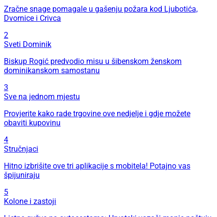
Zračne snage pomagale u gašenju požara kod Ljubotića,
Dvornice i Crivca
2
Sveti Dominik
Biskup Rogić predvodio misu u šibenskom ženskom
dominikanskom samostanu
3
Sve na jednom mjestu
Provjerite kako rade trgovine ove nedjelje i gdje možete
obaviti kupovinu
4
Stručnjaci
Hitno izbrišite ove tri aplikacije s mobitela! Potajno vas
špijuniraju
5
Kolone i zastoji