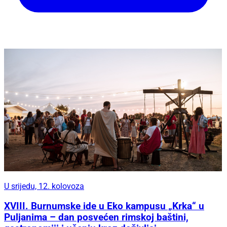
U srijedu, 12. kolovoza
XVIII. Burnumske ide u Eko kampusu „Krka“ u
Puljanima – dan posvećen rimskoj baštini,