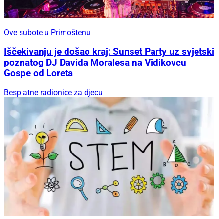
Ove subote u Primoštenu
Iščekivanju je došao kraj: Sunset Party uz svjetski
poznatog DJ Davida Moralesa na Vidikovcu
Gospe od Loreta
Besplatne radionice za djecu