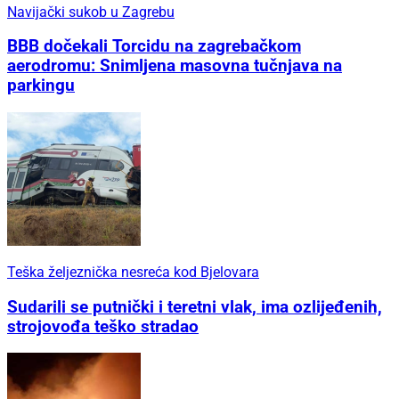
Navijački sukob u Zagrebu
BBB dočekali Torcidu na zagrebačkom
aerodromu: Snimljena masovna tučnjava na
parkingu
Teška željeznička nesreća kod Bjelovara
Sudarili se putnički i teretni vlak, ima ozlijeđenih,
strojovođa teško stradao