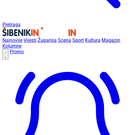
Pretraga
Najnovije
Vijesti
Županija
Scena
Sport
Kultura
Magazin
Kolumne
Promo