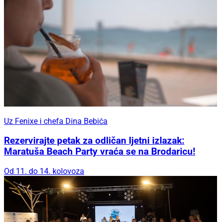
Uz Fenixe i chefa Dina Bebića
Rezervirajte petak za odličan ljetni izlazak:
Maratuša Beach Party vraća se na Brodaricu!
Od 11. do 14. kolovoza