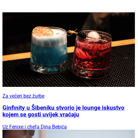
Za večeri bez žurbe
Ginfinity u Šibeniku stvorio je lounge iskustvo
kojem se gosti uvijek vraćaju
Uz Fenixe i chefa Dina Bebića