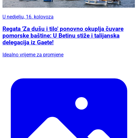
U nedjelju, 16. kolovoza
Regata 'Za dušu i tilo' ponovno okuplja čuvare
pomorske baštine: U Betinu stiže i talijanska
delegacija iz Gaete!
Idealno vrijeme za promjene