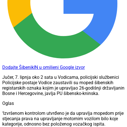
Dodajte ŠibenikIN u omiljeni Google izvor
Jučer, 7. lipnja oko 2 sata u Vodicama, policijski službenici
Policijske postaje Vodice zaustavili su moped šibenskih
registarskih oznaka kojim je upravljao 26-godišnji državljanin
Bosne i Hercegovine, javlja PU šibensko-kninska.
Oglas
‘Izvršenom kontrolom utvrđeno je da upravlja mopedom prije
stjecanja prava na upravljanje motornim vozilom bilo koje
kategorije, odnosno bez položenog vozačkog ispita.