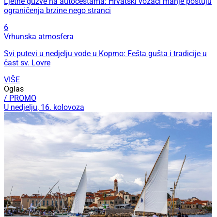
Ljetne gužve na autocestama: Hrvatski vozači manje poštuju
ograničenja brzine nego stranci
6
Vrhunska atmosfera
Svi putevi u nedjelju vode u Koprno: Fešta gušta i tradicije u
čast sv. Lovre
VIŠE
Oglas
/ PROMO
U nedjelju, 16. kolovoza