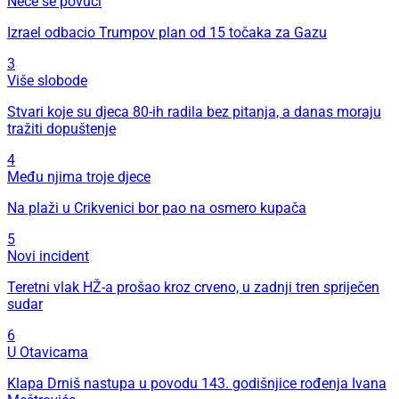
Neće se povući
Izrael odbacio Trumpov plan od 15 točaka za Gazu
3
Više slobode
Stvari koje su djeca 80-ih radila bez pitanja, a danas moraju
tražiti dopuštenje
4
Među njima troje djece
Na plaži u Crikvenici bor pao na osmero kupača
5
Novi incident
Teretni vlak HŽ-a prošao kroz crveno, u zadnji tren spriječen
sudar
6
U Otavicama
Klapa Drniš nastupa u povodu 143. godišnjice rođenja Ivana