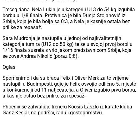
Trećeg dana, Nela Lukin je u kategoriji U13 do 54 kg izgubila
borbu u 1/8 finala. Protivnica je bila Dunja Stojanović iz
Srbije, koja je bila bolja sa 0:3, a Nela je kasnije ostala bez
prilike za repasaž.
Sara Mudronja je nastupila u jednoj od najkvalitetnijih
kategorija turnira (U12 do 50 kg) te se u svojoj prvoj borbi u
1/16 finala susrela s vrlo jakom predstavnicom Srbije, koja
se zove Andrea Nikolić (poraz 0:8).
Oglas
Spomenimo i da su braća Felix i Oliver Merk za to vrijeme
nastupili u Budimpešti, gdje je Felix osvojio odlično 5. mjesto
u konkurenciji od 11 natjecatelja, a Oliver izgubio prvu borbu,
a kasnije ostao bez prilike za repesaž.
Phoenix se zahvaljuje treneru Kocsis László iz karate kluba
Ganz-Kesjár, na podršci, radu i gostoprimstvu.