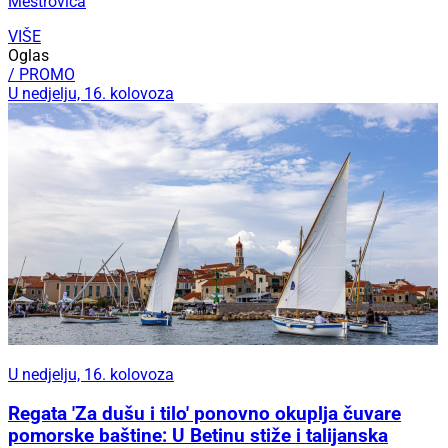
Meštrovića
VIŠE
Oglas
/ PROMO
U nedjelju, 16. kolovoza
U nedjelju, 16. kolovoza
Regata 'Za dušu i tilo' ponovno okuplja čuvare
pomorske baštine: U Betinu stiže i talijanska