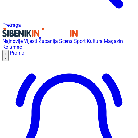
Pretraga
Najnovije
Vijesti
Županija
Scena
Sport
Kultura
Magazin
Kolumne
Promo