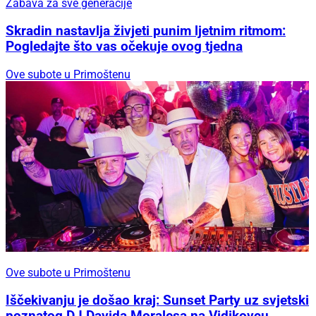
Zabava za sve generacije
Skradin nastavlja živjeti punim ljetnim ritmom:
Pogledajte što vas očekuje ovog tjedna
Ove subote u Primoštenu
Ove subote u Primoštenu
Iščekivanju je došao kraj: Sunset Party uz svjetski
poznatog DJ Davida Moralesa na Vidikovcu