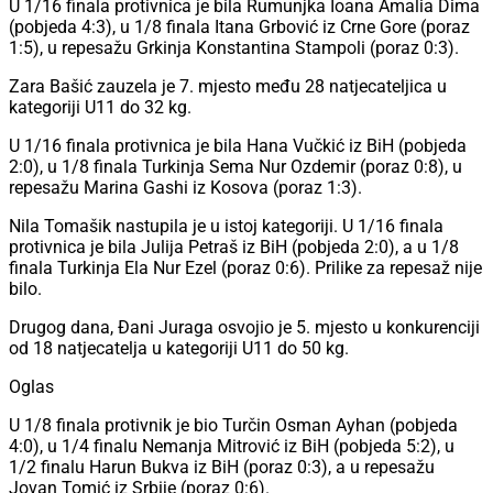
U 1/16 finala protivnica je bila Rumunjka Ioana Amalia Dima
(pobjeda 4:3), u 1/8 finala Itana Grbović iz Crne Gore (poraz
1:5), u repesažu Grkinja Konstantina Stampoli (poraz 0:3).
Zara Bašić zauzela je 7. mjesto među 28 natjecateljica u
kategoriji U11 do 32 kg.
U 1/16 finala protivnica je bila Hana Vučkić iz BiH (pobjeda
2:0), u 1/8 finala Turkinja Sema Nur Ozdemir (poraz 0:8), u
repesažu Marina Gashi iz Kosova (poraz 1:3).
Nila Tomašik nastupila je u istoj kategoriji. U 1/16 finala
protivnica je bila Julija Petraš iz BiH (pobjeda 2:0), a u 1/8
finala Turkinja Ela Nur Ezel (poraz 0:6). Prilike za repesaž nije
bilo.
Drugog dana, Đani Juraga osvojio je 5. mjesto u konkurenciji
od 18 natjecatelja u kategoriji U11 do 50 kg.
Oglas
U 1/8 finala protivnik je bio Turčin Osman Ayhan (pobjeda
4:0), u 1/4 finalu Nemanja Mitrović iz BiH (pobjeda 5:2), u
1/2 finalu Harun Bukva iz BiH (poraz 0:3), a u repesažu
Jovan Tomić iz Srbije (poraz 0:6).