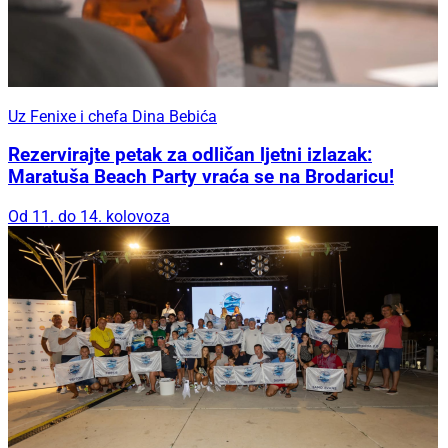
Uz Fenixe i chefa Dina Bebića
Rezervirajte petak za odličan ljetni izlazak:
Maratuša Beach Party vraća se na Brodaricu!
Od 11. do 14. kolovoza