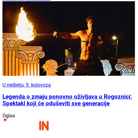
U nedjelju, 9. kolovoza
Legenda o zmaju ponovno oživljava u Rogoznici:
Spektakl koji će oduševiti sve generacije
Oglas