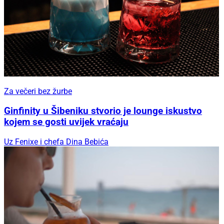
Za večeri bez žurbe
Ginfinity u Šibeniku stvorio je lounge iskustvo
kojem se gosti uvijek vraćaju
Uz Fenixe i chefa Dina Bebića